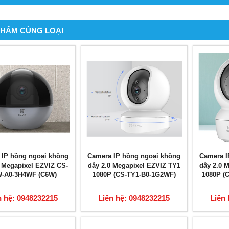
PHẨM CÙNG LOẠI
 IP hồng ngoại không
Camera IP hồng ngoại không
Camera I
0 Megapixel EZVIZ CS-
dây 2.0 Megapixel EZVIZ TY1
dây 2.0 
-A0-3H4WF (C6W)
1080P (CS-TY1-B0-1G2WF)
1080P (
n hệ: 0948232215
Liên hệ: 0948232215
Liên 