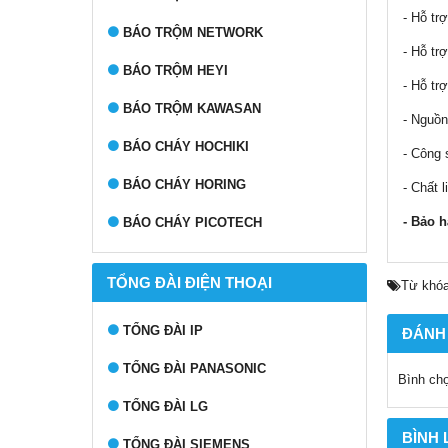
- Hỗ tr
BÁO TRỘM NETWORK
- Hỗ tr
BÁO TRỘM HEYI
- Hỗ tr
BÁO TRỘM KAWASAN
- Nguồ
BÁO CHÁY HOCHIKI
- Công 
BÁO CHÁY HORING
- Chất 
- Bảo h
BÁO CHÁY PICOTECH
TỔNG ĐÀI ĐIỆN THOẠI
Từ khóa
TỔNG ĐÀI IP
ĐÁNH
TỔNG ĐÀI PANASONIC
Bình ch
TỔNG ĐÀI LG
BÌNH
TỔNG ĐÀI SIEMENS