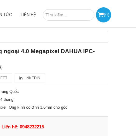
(
0
)
IN TỨC
LIÊN HỆ
g ngoại 4.0 Megapixel DAHUA IPC-
á
)
EET
LINKEDIN
Trung Quốc
4 tháng
pixel. Ống kính cố định 3.6mm cho góc
Liên hệ: 0948232215