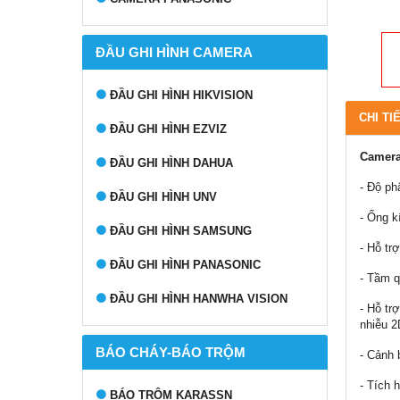
ĐẦU GHI HÌNH CAMERA
ĐẦU GHI HÌNH HIKVISION
CHI TI
ĐẦU GHI HÌNH EZVIZ
Camera
ĐẦU GHI HÌNH DAHUA
- Độ ph
ĐẦU GHI HÌNH UNV
- Ống k
ĐẦU GHI HÌNH SAMSUNG
- Hỗ tr
ĐẦU GHI HÌNH PANASONIC
- Tầm q
ĐẦU GHI HÌNH HANWHA VISION
- Hỗ tr
nhiễu 
BÁO CHÁY-BÁO TRỘM
- Cảnh 
- Tích 
BÁO TRỘM KARASSN