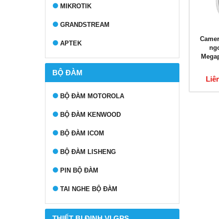
MIKROTIK
GRANDSTREAM
Camer
APTEK
ng
Megap
BỘ ĐÀM
Liê
BỘ ĐÀM MOTOROLA
BỘ ĐÀM KENWOOD
BỘ ĐÀM ICOM
BỘ ĐÀM LISHENG
PIN BỘ ĐÀM
TAI NGHE BỘ ĐÀM
THIẾT BỊ ĐỊNH VỊ GPS