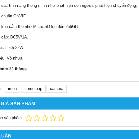
ợ các tính năng thông minh như phát hiện con người, phát hiện chuyển động, 
ợ chuẩn ONVIF.
ợ khe cắm thẻ nhớ Micro SD lên đến 256GB.
n cấp: DC5V/1A.
suất: <5.32W.
liệu: Vỏ nhựa.
ành: 24 tháng.
:
imou
camera ip
camera
 GIÁ SẢN PHẨM
ọn sản phẩm:
 LUẬN