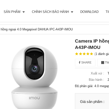
SẢN PHẨM
CHÍNH SÁCH BẢO HÀNH
DOWNLOAD
T
 hồng ngoại 4.0 Megapixel DAHUA IPC-A43P-IMOU
Camera IP hồn
A43P-IMOU
(
1
đánh gi
SHARE
TW
Xuất xứ :
Bảo hành :
2
Độ phân giải: 4.0 mega
Giá sản phẩm :