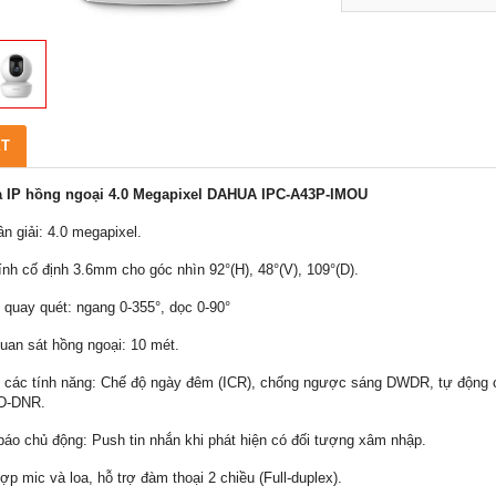
ẾT
 IP hồng ngoại 4.0 Megapixel DAHUA IPC-A43P-IMOU
ân giải: 4.0 megapixel.
ính cố định 3.6mm cho góc nhìn 92°(H), 48°(V), 109°(D).
ợ quay quét: ngang 0-355°, dọc 0-90°
uan sát hồng ngoại: 10 mét.
ợ các tính năng: Chế độ ngày đêm (ICR), chống ngược sáng DWDR, tự động 
2D-DNR.
báo chủ động: Push tin nhắn khi phát hiện có đối tượng xâm nhập.
hợp mic và loa, hỗ trợ đàm thoại 2 chiều (Full-duplex).