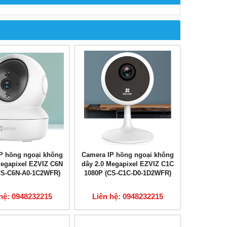
P hồng ngoại không
Camera IP hồng ngoại không
Megapixel EZVIZ C6N
dây 2.0 Megapixel EZVIZ C1C
CS-C6N-A0-1C2WFR)
1080P (CS-C1C-D0-1D2WFR)
hệ: 0948232215
Liên hệ: 0948232215