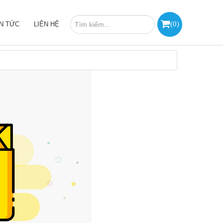
(
0
)
IN TỨC
LIÊN HỆ