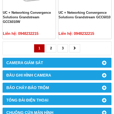
UC + Networking Convergence
UC + Networking Convergence
Solutions Grandstream
Solutions Grandstream GCC6010
GCC6010W
Liên hệ: 0948232215
Liên hệ: 0948232215
1
2
3
CAMERA GIÁM SÁT
ĐẦU GHI HÌNH CAMERA
BÁO CHÁY-BÁO TRỘM
TỔNG ĐÀI ĐIỆN THOẠI
CHUÔNG CỬA MÀN HÌNH