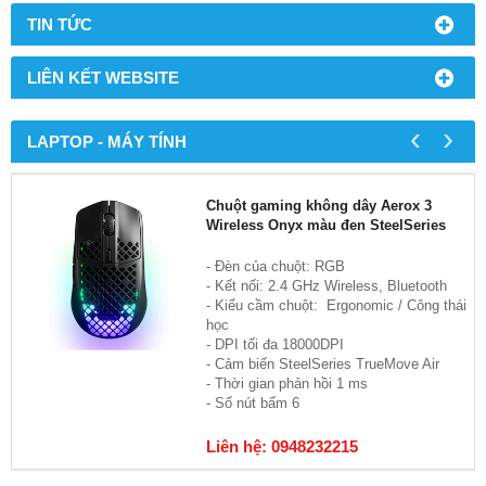
TIN TỨC
LIÊN KẾT WEBSITE
‹
›
LAPTOP - MÁY TÍNH
Chuột gaming không dây Aerox 3
Wireless Onyx màu đen SteelSeries
- Đèn của chuột: RGB
- Kết nối: 2.4 GHz Wireless, Bluetooth
- Kiểu cầm chuột: Ergonomic / Công thái
học
- DPI tối đa 18000DPI
- Cảm biến SteelSeries TrueMove Air
- Thời gian phản hồi 1 ms
- Số nút bấm 6
Liên hệ: 0948232215