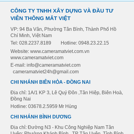
CÔNG TY TNHH XÂY DỰNG VÀ ĐẦU TƯ
VIỄN THÔNG MẮT VIỆT
VP: 94 Ba Vân, Phường Tân Bình, Thành Phố Hồ
Chí Minh, Việt Nam
Tel: 028.2237.8189
Hotline: 0948.23.22.15
Website: www.cameramatviet.com.vn
www.cameramatviet.com
E-mail: info@cameramatviet.com
cameramatviet24h@gmail.com
CHI NHÁNH BIÊN HÒA - ĐỒNG NAI
Địa chỉ: 1A/1 KP 3, Lê Quý Đôn ,Tân Hiệp, Biên Hoà,
Đồng Nai
Hotline: 03678.2.5959 Mr Hùng
CHI NHÁNH BÌNH DƯƠNG
Địa chỉ: Đường N3 - Khu Công Nghiệp Nam Tân
Uyên: Phường Khánh Bình , TP Tân Uyên, Tỉnh Bình