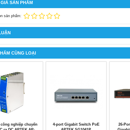
 GIÁ SẢN PHẨM
ọn sản phẩm:
 LUẬN
PHẨM CÙNG LOẠI
 công nghiệp chuyển
4-port Gigabit Switch PoE
26-Por
AC ra DC APTEK AP-
APTEK SG1041P
Gigabi