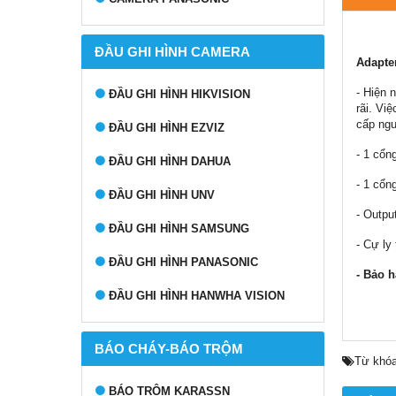
ĐẦU GHI HÌNH CAMERA
Adapte
- Hiện 
ĐẦU GHI HÌNH HIKVISION
rãi. Vi
cấp ngu
ĐẦU GHI HÌNH EZVIZ
- 1 cổn
ĐẦU GHI HÌNH DAHUA
- 1 cổn
ĐẦU GHI HÌNH UNV
- Outpu
ĐẦU GHI HÌNH SAMSUNG
- Cự ly
ĐẦU GHI HÌNH PANASONIC
- Bảo h
ĐẦU GHI HÌNH HANWHA VISION
BÁO CHÁY-BÁO TRỘM
Từ khóa
BÁO TRỘM KARASSN