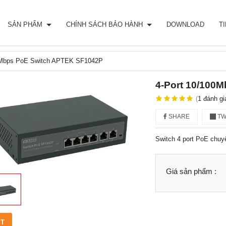
SẢN PHẨM
CHÍNH SÁCH BẢO HÀNH
DOWNLOAD
T
0Mbps PoE Switch APTEK SF1042P
4-Port 10/100
(
1
đánh gi
SHARE
TW
Switch 4 port PoE chuy
Giá sản phẩm :
ẾT