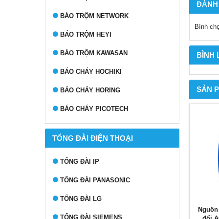
ĐÁNH
BÁO TRỘM NETWORK
Bình ch
BÁO TRỘM HEYI
BÁO TRỘM KAWASAN
BÌNH
BÁO CHÁY HOCHIKI
SẢN 
BÁO CHÁY HORING
BÁO CHÁY PICOTECH
TỔNG ĐÀI ĐIỆN THOẠI
TỔNG ĐÀI IP
TỔNG ĐÀI PANASONIC
TỔNG ĐÀI LG
Nguồn
TỔNG ĐÀI SIEMENS
đổi 