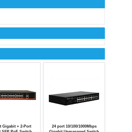
t Gigabit + 2-Port
24 port 10/100/1000Mbps
t SFP PoE Switch
Gigabit Unmanaged Switch