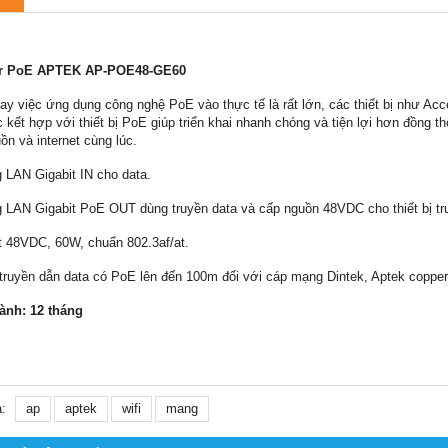
r PoE APTEK AP-POE48-GE60
nay việc ứng dụng công nghệ PoE vào thực tế là rất lớn, các thiết bị như Ac
ệc kết hợp với thiết bị PoE giúp triển khai nhanh chóng và tiện lợi hơn đồng t
ồn và internet cùng lúc.
g LAN Gigabit IN cho data.
g LAN Gigabit PoE OUT dùng truyền data và cấp nguồn 48VDC cho thiết bị tr
t 48VDC, 60W, chuẩn 802.3af/at.
 truyền dẫn data có PoE lên đến 100m đối với cáp mạng Dintek, Aptek copper
ành: 12 tháng
:
ap
aptek
wifi
mang