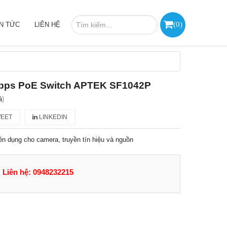
(
0
)
IN TỨC
LIÊN HỆ
Mbps PoE Switch APTEK SF1042P
á
)
EET
LINKEDIN
ên dụng cho camera, truyền tín hiệu và nguồn
Liên hệ: 0948232215