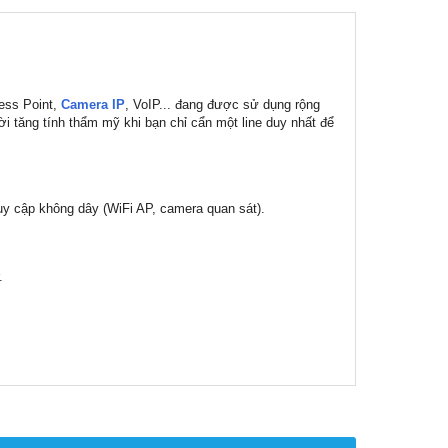
cess Point,
Camera IP
, VoIP... đang được sử dụng rộng
hời tăng tính thẩm mỹ khi bạn chỉ cẩn một line duy nhất để
uy cập không dây (WiFi AP, camera quan sát).
.