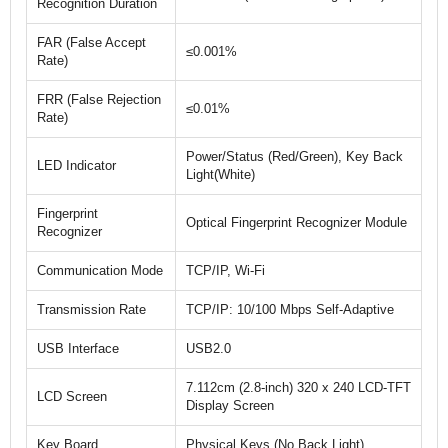
Recognition Duration
FAR (False Accept
≤0.001%
Rate)
FRR (False Rejection
≤0.01%
Rate)
Power/Status (Red/Green), Key Back
LED Indicator
Light(White)
Fingerprint
Optical Fingerprint Recognizer Module
Recognizer
Communication Mode
TCP/IP, Wi-Fi
Transmission Rate
TCP/IP: 10/100 Mbps Self-Adaptive
USB Interface
USB2.0
7.112cm (2.8-inch) 320 x 240 LCD-TFT
LCD Screen
Display Screen
Key Board
Physical Keys (No Back Light)