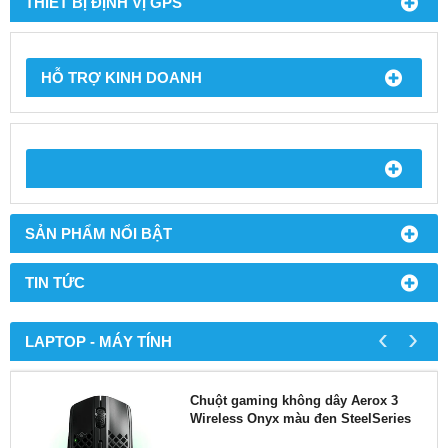
THIẾT BỊ ĐỊNH VỊ GPS
HỖ TRỢ KINH DOANH
SẢN PHẨM NỔI BẬT
TIN TỨC
‹
›
LAPTOP - MÁY TÍNH
Chuột gaming không dây Aerox 3
Wireless Onyx màu đen SteelSeries