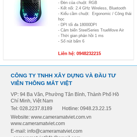
- Đèn của chuột: RGB
- Kết nối: 2.4 GHz Wireless, Bluetooth
- Kiểu cầm chuột: Ergonomic / Công thái
học
- DPI tối đa 18000DPI
- Cảm biến SteelSeries TrueMove Air
- Thời gian phản hồi 1 ms
- Số nút bấm 6
Liên hệ: 0948232215
CÔNG TY TNHH XÂY DỰNG VÀ ĐẦU TƯ
VIỄN THÔNG MẮT VIỆT
VP: 94 Ba Vân, Phường Tân Bình, Thành Phố Hồ
Chí Minh, Việt Nam
Tel: 028.2237.8189
Hotline: 0948.23.22.15
Website: www.cameramatviet.com.vn
www.cameramatviet.com
E-mail: info@cameramatviet.com