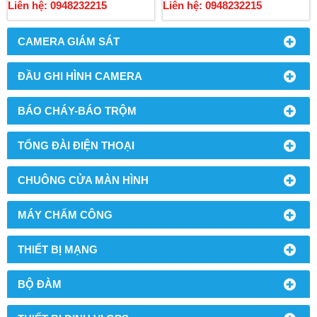
Liên hệ: 0948232215
Liên hệ: 0948232215
CAMERA GIÁM SÁT
ĐẦU GHI HÌNH CAMERA
BÁO CHÁY-BÁO TRỘM
TỔNG ĐÀI ĐIỆN THOẠI
CHUÔNG CỬA MÀN HÌNH
MÁY CHẤM CÔNG
THIẾT BỊ MẠNG
BỘ ĐÀM