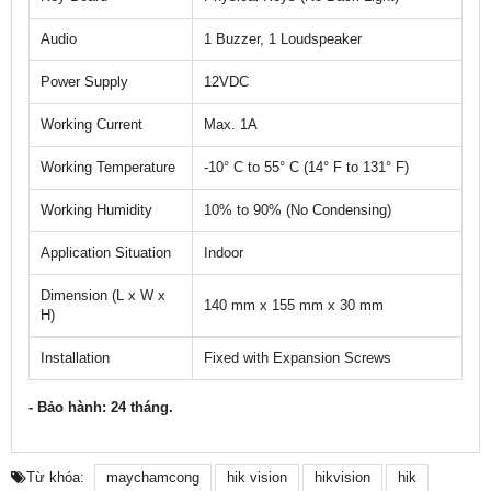
Audio
1 Buzzer, 1 Loudspeaker
Power Supply
12VDC
Working Current
Max. 1A
Working Temperature
-10° C to 55° C (14° F to 131° F)
Working Humidity
10% to 90% (No Condensing)
Application Situation
Indoor
Dimension (L x W x
140 mm x 155 mm x 30 mm
H)
Installation
Fixed with Expansion Screws
- Bảo hành: 24 tháng.
Từ khóa:
maychamcong
hik vision
hikvision
hik