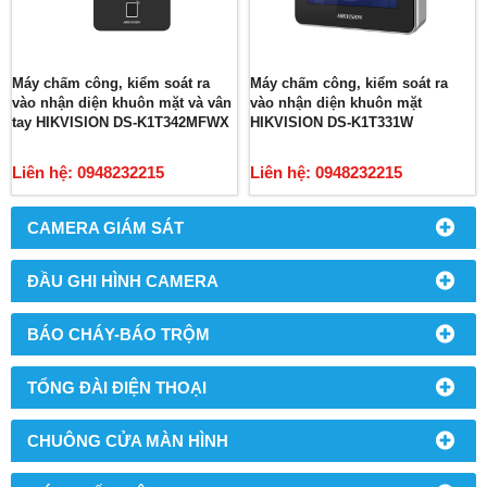
Máy chấm công, kiểm soát ra
Máy chấm công, kiểm soát ra
vào nhận diện khuôn mặt và vân
vào nhận diện khuôn mặt
tay HIKVISION DS-K1T342MFWX
HIKVISION DS-K1T331W
Liên hệ: 0948232215
Liên hệ: 0948232215
CAMERA GIÁM SÁT
ĐẦU GHI HÌNH CAMERA
BÁO CHÁY-BÁO TRỘM
TỔNG ĐÀI ĐIỆN THOẠI
CHUÔNG CỬA MÀN HÌNH