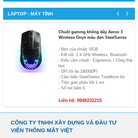
‹
›
LAPTOP - MÁY TÍNH
Chuột gaming không dây Aerox 3
Wireless Onyx màu đen SteelSeries
- Đèn của chuột: RGB
- Kết nối: 2.4 GHz Wireless, Bluetooth
- Kiểu cầm chuột: Ergonomic / Công thái
học
- DPI tối đa 18000DPI
- Cảm biến SteelSeries TrueMove Air
- Thời gian phản hồi 1 ms
- Số nút bấm 6
Liên hệ: 0948232215
CÔNG TY TNHH XÂY DỰNG VÀ ĐẦU TƯ
VIỄN THÔNG MẮT VIỆT