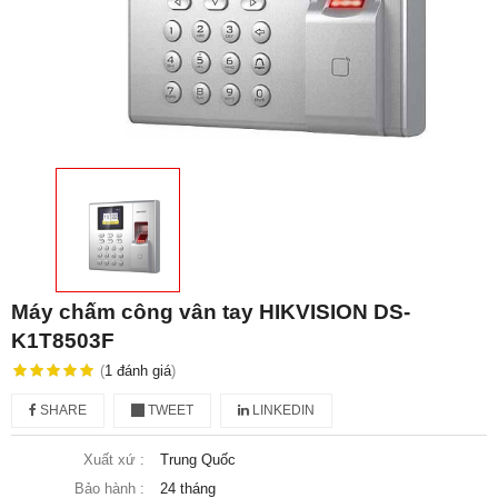
Máy chấm công vân tay HIKVISION DS-
K1T8503F
(
1
đánh giá
)
SHARE
TWEET
LINKEDIN
Xuất xứ :
Trung Quốc
Bảo hành :
24 tháng