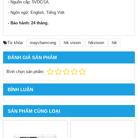
- Nguồn cấp: 5VDC/1A.
- Ngôn ngữ: English, Tiếng Việt.
- Bảo hành: 24 tháng.
Từ khóa:
maychamcong
hik vision
hikvision
hik
ĐÁNH GIÁ SẢN PHẨM
Bình chọn sản phẩm:
BÌNH LUẬN
SẢN PHẨM CÙNG LOẠI