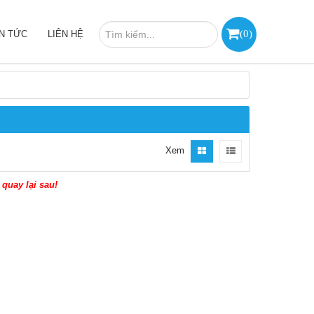
(
0
)
IN TỨC
LIÊN HỆ
Xem
quay lại sau!