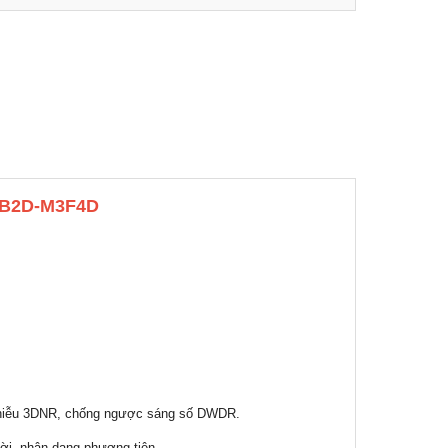
C-B2D-M3F4D
 nhiễu 3DNR, chống ngược sáng số DWDR.
ời, nhận dạng phương tiện.