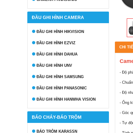
ĐẦU GHI HÌNH CAMERA
ĐẦU GHI HÌNH HIKVISION
ĐẦU GHI HÌNH EZVIZ
CHI TI
ĐẦU GHI HÌNH DAHUA
Came
ĐẦU GHI HÌNH UNV
- Độ ph
ĐẦU GHI HÌNH SAMSUNG
- Chuẩn
ĐẦU GHI HÌNH PANASONIC
- Độ nh
ĐẦU GHI HÌNH HANWHA VISION
- Ống 
- Góc q
BÁO CHÁY-BÁO TRỘM
- Tự đ
BÁO TRỘM KARASSN
- Tính 