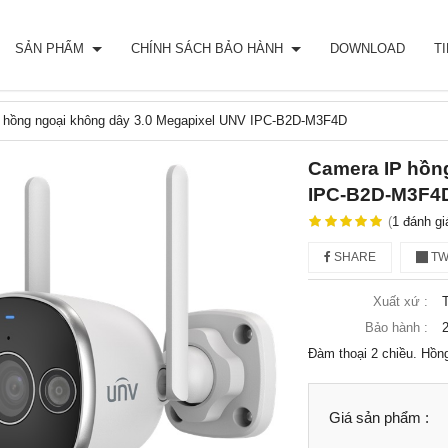
SẢN PHẨM
CHÍNH SÁCH BẢO HÀNH
DOWNLOAD
T
 hồng ngoại không dây 3.0 Megapixel UNV IPC-B2D-M3F4D
Camera IP hồn
IPC-B2D-M3F4
(
1
đánh gi
SHARE
TW
Xuất xứ :
Bảo hành :
2
Đàm thoại 2 chiều. Hồn
Giá sản phẩm :