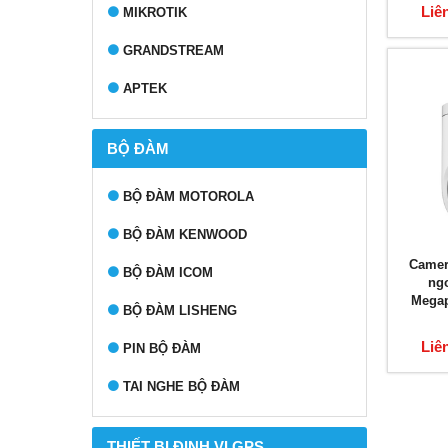
Liê
MIKROTIK
GRANDSTREAM
APTEK
BỘ ĐÀM
BỘ ĐÀM MOTOROLA
BỘ ĐÀM KENWOOD
Camer
BỘ ĐÀM ICOM
ng
Megap
BỘ ĐÀM LISHENG
Liê
PIN BỘ ĐÀM
TAI NGHE BỘ ĐÀM
THIẾT BỊ ĐỊNH VỊ GPS