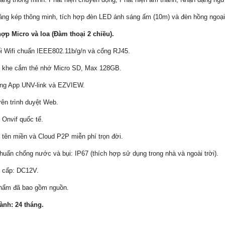
áng kép thông minh, tích hợp đèn LED ánh sáng ấm (10m) và đèn hồng ngoạ
hợp Micro và loa (Đàm thoại 2 chiều).
ối Wifi chuẩn IEEE802.11b/g/n và cổng RJ45.
ợ khe cắm thẻ nhớ Micro SD, Max 128GB.
ụng App UNV-link và EZVIEW.
rên trình duyệt Web.
 Onvif quốc tế.
ợ tên miền và Cloud P2P miễn phí trọn đời.
chuẩn chống nước và bụi: IP67 (thích hợp sử dụng trong nhà và ngoài trời).
 cấp: DC12V.
phẩm đã bao gồm nguồn.
ành: 24 tháng.