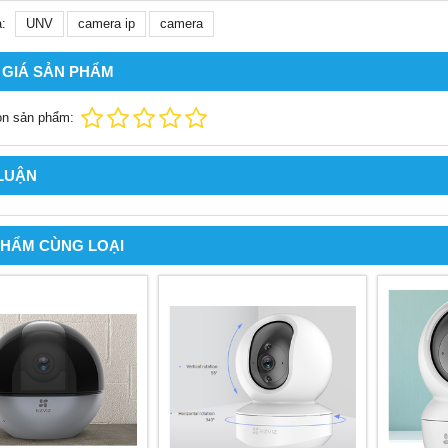
:
UNV
camera ip
camera
 GIÁ SẢN PHẨM
ọn sản phẩm:
 LUẬN
PHẨM CÙNG LOẠI