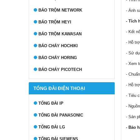
BÁO TRỘM NETWORK
- Ánh s
- Tích 
BÁO TRỘM HEYI
- Kết n
BÁO TRỘM KAWASAN
- Hỗ tr
BÁO CHÁY HOCHIKI
- Sử d
BÁO CHÁY HORING
- Xem t
BÁO CHÁY PICOTECH
- Chuẩn
- Hỗ tr
TỔNG ĐÀI ĐIỆN THOẠI
- Tiêu 
TỔNG ĐÀI IP
- Nguồn
TỔNG ĐÀI PANASONIC
- Sản 
TỔNG ĐÀI LG
- Bảo h
TỔNG ĐÀI SIEMENS