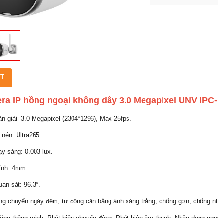
ẾT
ra IP hồng ngoại không dây 3.0 Megapixel UNV IP
ân giải: 3.0 Megapixel (2304*1296), Max 25fps.
 nén: Ultra265.
ạy sáng: 0.003 lux.
kính: 4mm.
uan sát: 96.3°.
ộng chuyển ngày đêm, tự động cân bằng ánh sáng trắng, chống gợn, chống
năng thông minh: Phát hiện chuyển động, Phát hiện âm thanh, Nhận dạng ngư