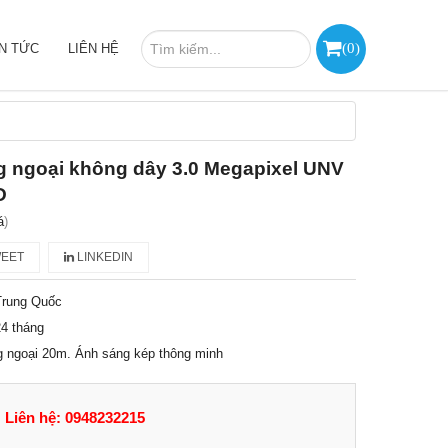
(
0
)
IN TỨC
LIÊN HỆ
g ngoại không dây 3.0 Megapixel UNV
D
á
)
EET
LINKEDIN
Trung Quốc
4 tháng
g ngoại 20m. Ánh sáng kép thông minh
Liên hệ: 0948232215