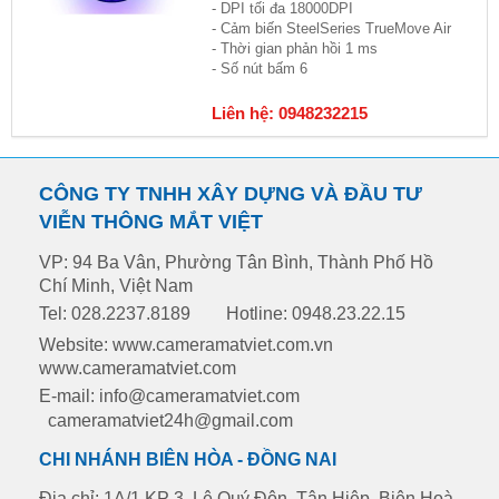
- DPI tối đa 18000DPI
- Cảm biến SteelSeries TrueMove Air
- Thời gian phản hồi 1 ms
- Số nút bấm 6
Liên hệ: 0948232215
CÔNG TY TNHH XÂY DỰNG VÀ ĐẦU TƯ
VIỄN THÔNG MẮT VIỆT
VP: 94 Ba Vân, Phường Tân Bình, Thành Phố Hồ
Chí Minh, Việt Nam
Tel: 028.2237.8189
Hotline: 0948.23.22.15
Website: www.cameramatviet.com.vn
www.cameramatviet.com
E-mail: info@cameramatviet.com
cameramatviet24h@gmail.com
CHI NHÁNH BIÊN HÒA - ĐỒNG NAI
Địa chỉ: 1A/1 KP 3, Lê Quý Đôn ,Tân Hiệp, Biên Hoà,