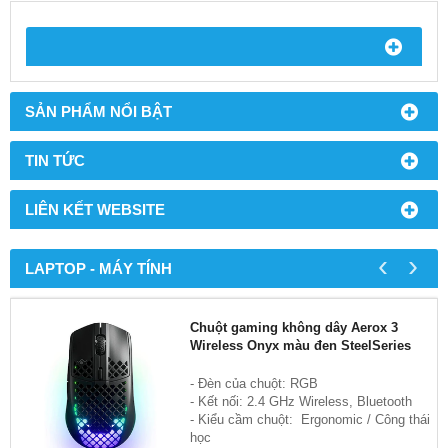
SẢN PHẨM NỔI BẬT
TIN TỨC
LIÊN KẾT WEBSITE
‹
›
LAPTOP - MÁY TÍNH
Chuột gaming không dây Aerox 3
Wireless Onyx màu đen SteelSeries
- Đèn của chuột: RGB
- Kết nối: 2.4 GHz Wireless, Bluetooth
- Kiểu cầm chuột: Ergonomic / Công thái
học