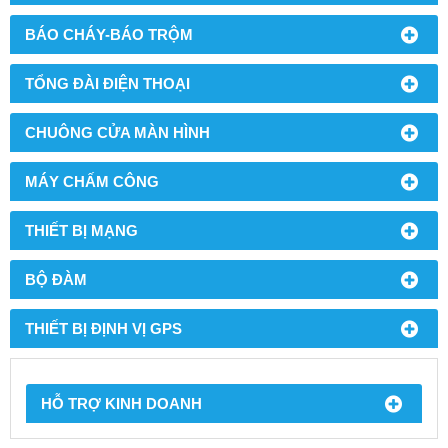
BÁO CHÁY-BÁO TRỘM
TỔNG ĐÀI ĐIỆN THOẠI
CHUÔNG CỬA MÀN HÌNH
MÁY CHẤM CÔNG
THIẾT BỊ MẠNG
BỘ ĐÀM
THIẾT BỊ ĐỊNH VỊ GPS
HỖ TRỢ KINH DOANH