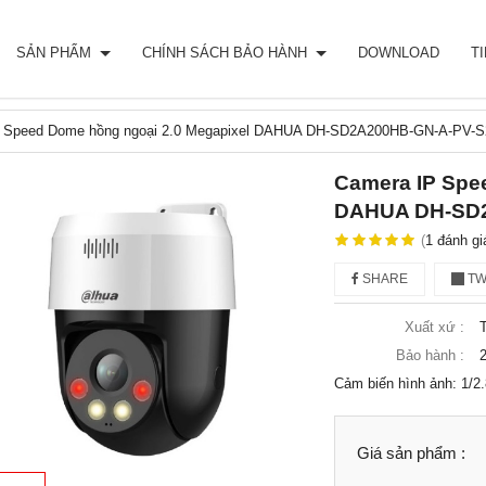
SẢN PHẨM
CHÍNH SÁCH BẢO HÀNH
DOWNLOAD
T
 Speed Dome hồng ngoại 2.0 Megapixel DAHUA DH-SD2A200HB-GN-A-PV-S
Camera IP Spe
DAHUA DH-SD2
(
1
đánh gi
SHARE
TW
Xuất xứ :
Bảo hành :
2
Cảm biến hình ảnh: 1/2
Giá sản phẩm :