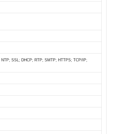
P; NTP; SSL; DHCP; RTP; SMTP; HTTPS; TCP/IP;