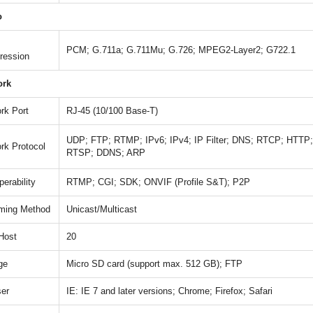
o
PCM; G.711a; G.711Mu; G.726; MPEG2-Layer2; G722.1
ression
ork
rk Port
RJ-45 (10/100 Base-T)
UDP; FTP; RTMP; IPv6; IPv4; IP Filter; DNS; RTCP; HTT
rk Protocol
RTSP; DDNS; ARP
perability
RTMP; CGI; SDK; ONVIF (Profile S&T); P2P
ming Method
Unicast/Multicast
Host
20
ge
Micro SD card (support max. 512 GB); FTP
er
IE: IE 7 and later versions; Chrome; Firefox; Safari