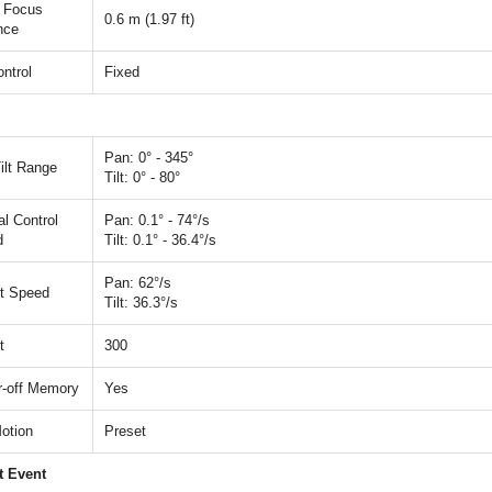
 Focus
0.6 m (1.97 ft)
nce
ontrol
Fixed
Pan: 0° - 345°
ilt Range
Tilt: 0° - 80°
l Control
Pan: 0.1° - 74°/s
d
Tilt: 0.1° - 36.4°/s
Pan: 62°/s
t Speed
Tilt: 36.3°/s
t
300
-off Memory
Yes
Motion
Preset
t Event