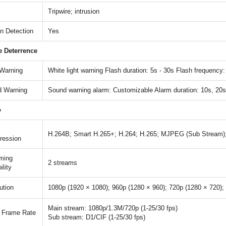
Tripwire; intrusion
 Detection
Yes
e Deterrence
 Warning
White light warning Flash duration: 5s - 30s Flash frequency
 Warning
Sound warning alarm: Customizable Alarm duration: 10s, 20s
o
H.264B; Smart H.265+; H.264; H.265; MJPEG (Sub Stream)
ression
ming
2 streams
ility
ution
1080p (1920 × 1080); 960p (1280 × 960); 720p (1280 × 720);
Main stream: 1080p/1.3M/720p (1-25/30 fps)
 Frame Rate
Sub stream: D1/CIF (1-25/30 fps)