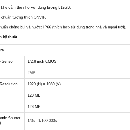
ợ khe cắm thẻ nhớ với dung lượng 512GB.
ợ chuẩn tương thích ONVIF.
chuẩn chống bụi và nước: IP66 (thích hợp sử dụng trong nhà và ngoài trời).
h kỹ thuật
ra
 Sensor
1/2.8 inch CMOS
2MP
Resolution
1920 (H) × 1080 (V)
128 MB
128 MB
ronic Shutter
1/3s - 1/100,000s
d