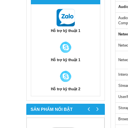
Audi
Audio
Comp
Hỗ trợ kỹ thuật 1
Netw
Netwo
Hỗ trợ kỹ thuật 1
Netwo
Intero
Strea
Hỗ trợ kỹ thuật 2
User/
‹
›
Stora
SẢN PHẨM NỔI BẬT
Brows