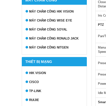
MÁY CHẤM CÔNG
Close
Dista
MÁY CHẤM CÔNG HIK VISION
Iris C
MÁY CHẤM CÔNG WISE EYE
PTZ
MÁY CHẤM CÔNG SOYAL
Pan/T
MÁY CHẤM CÔNG RONALD JACK
MÁY CHẤM CÔNG NITGEN
Manua
Spee
THIẾT BỊ MẠNG
Prese
HIK VISION
Prese
CISCO
Power
TP-LINK
Idle 
RUIJIE
Smar