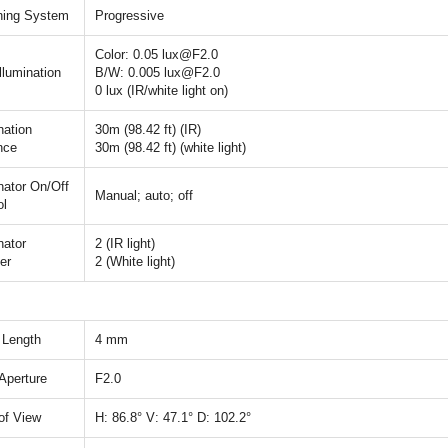
ning System
Progressive
Color: 0.05 lux@F2.0
llumination
B/W: 0.005 lux@F2.0
0 lux (IR/white light on)
nation
30m (98.42 ft) (IR)
nce
30m (98.42 ft) (white light)
inator On/Off
Manual; auto; off
ol
nator
2 (IR light)
er
2 (White light)
 Length
4 mm
Aperture
F2.0
 of View
H: 86.8° V: 47.1° D: 102.2°