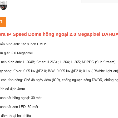
ẾT
ra IP Speed Dome hồng ngoại 2.0 Megapixel DAH
iến hình ảnh: 1/2.8 inch CMOS.
ân giải: 2.0 Megapixel.
 nén hình ảnh: H.264B; Smart H.265+; H.264; H.265; MJPEG (Sub Stream);
ạy sáng: Color: 0.05 lux@F2.0; B/W: 0.005 lux@F2.0; 0 lux (IR/white light on)
ợ các tính năng: Chế độ ngày đêm (ICR), chống ngược sáng DWDR, chống n
ính cố định 4mm.
uan sát hồng ngoại: 30 mét.
uan sát đèn LED: 30 mét.
ợ đàm thoại hai chiều.