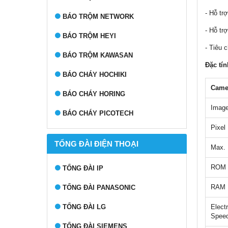
- Hỗ tr
BÁO TRỘM NETWORK
- Hỗ tr
BÁO TRỘM HEYI
- Tiêu 
BÁO TRỘM KAWASAN
Đặc tín
BÁO CHÁY HOCHIKI
Came
BÁO CHÁY HORING
Image
BÁO CHÁY PICOTECH
Pixel
TỔNG ĐÀI ĐIỆN THOẠI
Max. 
ROM
TỔNG ĐÀI IP
RAM
TỔNG ĐÀI PANASONIC
TỔNG ĐÀI LG
Elect
Spee
TỔNG ĐÀI SIEMENS