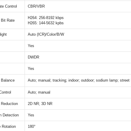
ate Control
CBR/VBR
H264: 256-8192 kbps
 Bit Rate
H265: 144-5632 kpbs
ight
Auto (ICR)/Color/B/W
Yes
DWDR
Yes
 Balance
Auto; manual; tracking; indoor; outdoor; sodium lamp; street l
Control
Auto; manual
 Reduction
2D NR; 3D NR
n Detection
Yes
 Rotation
180°