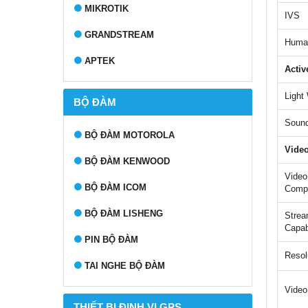
MIKROTIK
IVS
GRANDSTREAM
Human
APTEK
Activ
Light
BỘ ĐÀM
Sound
BỘ ĐÀM MOTOROLA
Vide
BỘ ĐÀM KENWOOD
Video
BỘ ĐÀM ICOM
Comp
BỘ ĐÀM LISHENG
Strea
Capab
PIN BỘ ĐÀM
Resol
TAI NGHE BỘ ĐÀM
Video
THIẾT BỊ ĐỊNH VỊ GPS