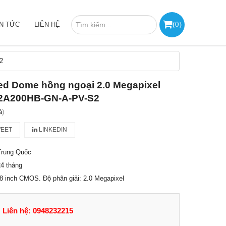
(
0
)
IN TỨC
LIÊN HỆ
2
ed Dome hồng ngoại 2.0 Megapixel
A200HB-GN-A-PV-S2
á
)
EET
LINKEDIN
Trung Quốc
4 tháng
.8 inch CMOS. Độ phân giải: 2.0 Megapixel
Liên hệ: 0948232215