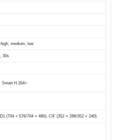
: high, medium, low
, 30s
; Smart H.264+
 D1 (704 × 576/704 × 480); CIF (352 × 288/352 × 240)