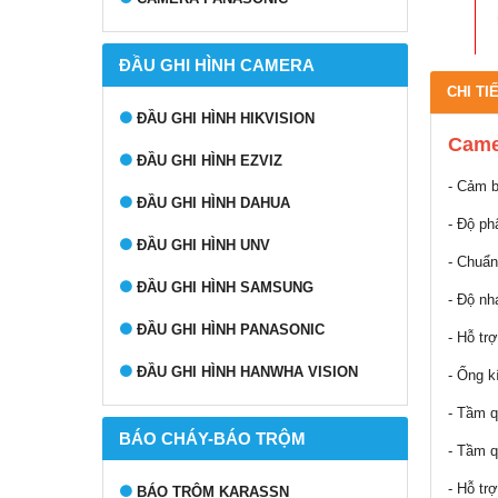
ĐẦU GHI HÌNH CAMERA
CHI TI
ĐẦU GHI HÌNH HIKVISION
Came
ĐẦU GHI HÌNH EZVIZ
- Cảm b
ĐẦU GHI HÌNH DAHUA
- Độ ph
ĐẦU GHI HÌNH UNV
- Chuẩn
ĐẦU GHI HÌNH SAMSUNG
- Độ nh
ĐẦU GHI HÌNH PANASONIC
- Hỗ tr
ĐẦU GHI HÌNH HANWHA VISION
- Ống k
- Tầm q
BÁO CHÁY-BÁO TRỘM
- Tầm q
- Hỗ tr
BÁO TRỘM KARASSN