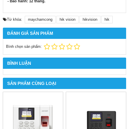
- Bảo hành: 12 tháng.
Từ khóa:
maychamcong
hik vision
hikvision
hik
ĐÁNH GIÁ SẢN PHẨM
Bình chọn sản phẩm:
BÌNH LUẬN
SẢN PHẨM CÙNG LOẠI