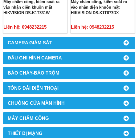
Máy chấm công, kiểm soát ra
Máy chấm công, kiểm soát ra
vào nhận diện khuôn mặt
vào nhận diện khuôn mặt
HIKVISION DS-K1T331W
HIKVISION DS-K1T673DX
Liên hệ: 0948232215
Liên hệ: 0948232215
CAMERA GIÁM SÁT
ĐẦU GHI HÌNH CAMERA
BÁO CHÁY-BÁO TRỘM
TỔNG ĐÀI ĐIỆN THOẠI
CHUÔNG CỬA MÀN HÌNH
MÁY CHẤM CÔNG
THIẾT BỊ MẠNG