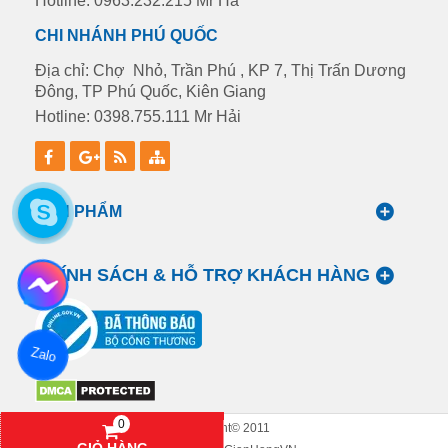
Hotline: 0963.232.215 Mr Hà
CHI NHÁNH PHÚ QUỐC
Địa chỉ: Chợ Nhỏ, Trần Phú , KP 7, Thị Trấn Dương
Đông, TP Phú Quốc, Kiên Giang
Hotline: 0398.755.111 Mr Hải
SẢN PHẨM
CHÍNH SÁCH & HỖ TRỢ KHÁCH HÀNG
Zalo
0
Copyright© 2011