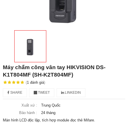
Máy chấm công vân tay HIKVISION DS-
K1T804MF (SH-K2T804MF)
(
1
đánh giá
)
SHARE
TWEET
LINKEDIN
Xuất xứ :
Trung Quốc
Bảo hành :
24 tháng
Màn hình LCD độc lập, tích hợp module đọc thẻ Mifare.