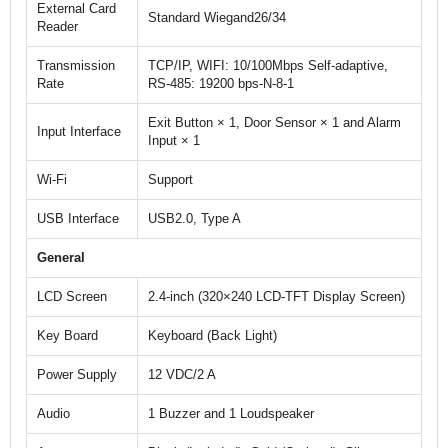
External Card
Standard Wiegand26/34
Reader
Transmission
TCP/IP, WIFI: 10/100Mbps Self-adaptive,
Rate
RS-485: 19200 bps-N-8-1
Exit Button × 1, Door Sensor × 1 and Alarm
Input Interface
Input × 1
Wi-Fi
Support
USB Interface
USB2.0, Type A
General
LCD Screen
2.4-inch (320×240 LCD-TFT Display Screen)
Key Board
Keyboard (Back Light)
Power Supply
12 VDC/2 A
Audio
1 Buzzer and 1 Loudspeaker