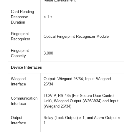
Metal Environment
Card Reading
Response
< 1 s
Duration
Fingerprint
Optical Fingerprint Recognizer Module
Recognizer
Fingerprint
3,000
Capacity
Device Interfaces
Wiegand
Output: Wiegand 26/34; Input: Wiegand
Interface
26/34
TCP/IP, RS-485 (For Secure Door Control
Communication
Unit), Wiegand Output (W26/W34) and Input
Interface
(Wiegand 26/34)
Output
Relay (Lock Output) × 1, and Alarm Output ×
Interface
1