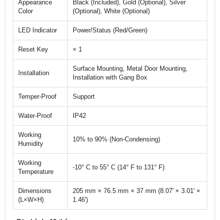
Appearance
Black (Included), Gold (Optional), Silver
Color
(Optional), White (Optional)
LED Indicator
Power/Status (Red/Green)
Reset Key
× 1
Surface Mounting, Metal Door Mounting,
Installation
Installation with Gang Box
Temper-Proof
Support
Water-Proof
IP42
Working
10% to 90% (Non-Condensing)
Humidity
Working
-10° C to 55° C (14° F to 131° F)
Temperature
Dimensions
205 mm × 76.5 mm × 37 mm (8.07' × 3.01' ×
(L×W×H)
1.46')