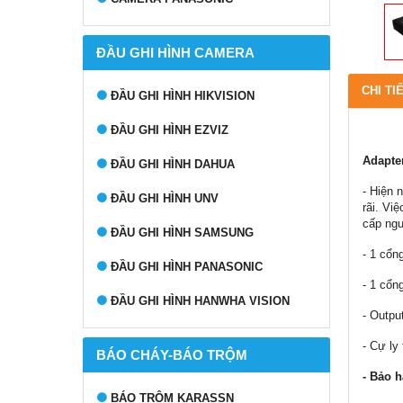
ĐẦU GHI HÌNH CAMERA
CHI TI
ĐẦU GHI HÌNH HIKVISION
ĐẦU GHI HÌNH EZVIZ
Adapte
ĐẦU GHI HÌNH DAHUA
- Hiện 
ĐẦU GHI HÌNH UNV
rãi. Vi
cấp ngu
ĐẦU GHI HÌNH SAMSUNG
- 1 cổn
ĐẦU GHI HÌNH PANASONIC
- 1 cổn
ĐẦU GHI HÌNH HANWHA VISION
- Outpu
- Cự ly
BÁO CHÁY-BÁO TRỘM
- Bảo h
BÁO TRỘM KARASSN