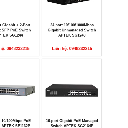
t Gigabit + 2-Port
24 port 10/100/1000Mbps
t SFP PoE Switch
Gigabit Unmanaged Switch
PTEK SG1244
APTEK SG1240
hệ: 0948232215
Liên hệ: 0948232215
t 10/100Mbps PoE
16-port Gigabit PoE Managed
h APTEK SF1162P
Switch APTEK SG2164P