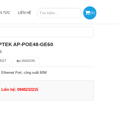
(
0
)
IN TỨC
LIÊN HỆ
APTEK AP-POE48-GE60
á
)
EET
LINKEDIN
 Ethernet Port, công suất 60W
Liên hệ: 0948232215