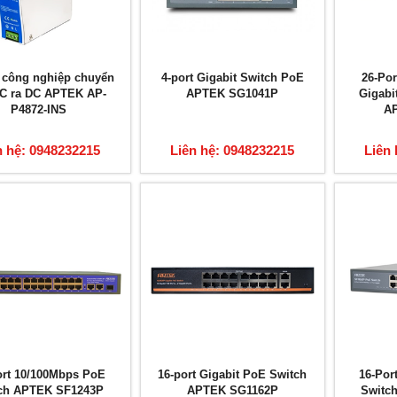
 công nghiệp chuyển
4-port Gigabit Switch PoE
26-Por
AC ra DC APTEK AP-
APTEK SG1041P
Gigabi
P4872-INS
A
n hệ: 0948232215
Liên hệ: 0948232215
Liên 
ort 10/100Mbps PoE
16-port Gigabit PoE Switch
16-Por
ch APTEK SF1243P
APTEK SG1162P
Switc