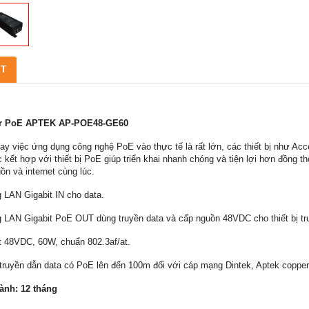
ẾT
r PoE APTEK AP-POE48-GE60
nay việc ứng dụng công nghệ PoE vào thực tế là rất lớn, các thiết bị như Ac
ệc kết hợp với thiết bị PoE giúp triển khai nhanh chóng và tiện lợi hơn đồng t
ồn và internet cùng lúc.
g LAN Gigabit IN cho data.
g LAN Gigabit PoE OUT dùng truyền data và cấp nguồn 48VDC cho thiết bị tr
t 48VDC, 60W, chuẩn 802.3af/at.
 truyền dẫn data có PoE lên đến 100m đối với cáp mạng Dintek, Aptek copper
ành: 12 tháng