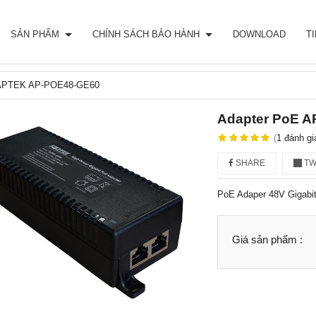
SẢN PHẨM
CHÍNH SÁCH BẢO HÀNH
DOWNLOAD
T
 APTEK AP-POE48-GE60
Adapter PoE 
(
1
đánh gi
SHARE
TW
PoE Adaper 48V Gigabit
Giá sản phẩm :