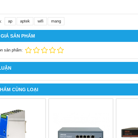
:
ap
aptek
wifi
mang
 GIÁ SẢN PHẨM
ọn sản phẩm:
 LUẬN
PHẨM CÙNG LOẠI