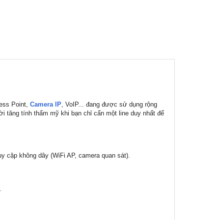
cess Point,
Camera IP
, VoIP... đang được sử dụng rộng
hời tăng tính thẩm mỹ khi bạn chỉ cẩn một line duy nhất để
uy cập không dây (WiFi AP, camera quan sát).
.