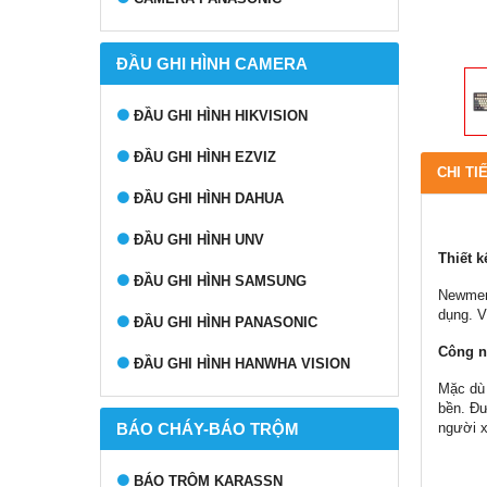
ĐẦU GHI HÌNH CAMERA
ĐẦU GHI HÌNH HIKVISION
ĐẦU GHI HÌNH EZVIZ
CHI TI
ĐẦU GHI HÌNH DAHUA
ĐẦU GHI HÌNH UNV
Thiết k
ĐẦU GHI HÌNH SAMSUNG
Newmen 
dụng. V
ĐẦU GHI HÌNH PANASONIC
Công n
ĐẦU GHI HÌNH HANWHA VISION
Mặc dù 
bền. Đư
người 
BÁO CHÁY-BÁO TRỘM
BÁO TRỘM KARASSN