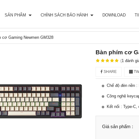
SẢN PHẨM
CHÍNH SÁCH BẢO HÀNH
DOWNLOAD
T
m cơ Gaming Newmen GM328
Bàn phím cơ 
(
1
đánh gi
SHARE
TW
Chế độ đèn nền :
Công nghệ keycap
Kết nối : Type-C,
Giá sản phẩm :