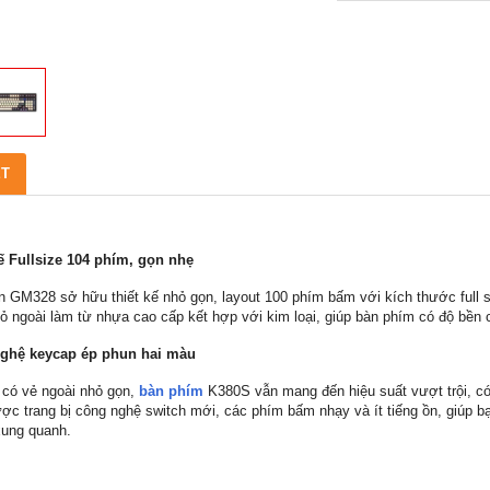
ẾT
ế Fullsize 104 phím, gọn nhẹ
GM328 sở hữu thiết kế nhỏ gọn, layout 100 phím bấm với kích thước full si
ỏ ngoài làm từ nhựa cao cấp kết hợp với kim loại, giúp bàn phím có độ bền 
ghệ keycap ép phun hai màu
có vẻ ngoài nhỏ gọn,
bàn phím
K380S vẫn mang đến hiệu suất vượt trội, c
ợc trang bị công nghệ switch mới, các phím bấm nhạy và ít tiếng ồn, giúp 
xung quanh.