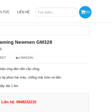
(
0
)
IN TỨC
LIÊN HỆ
Gaming Newmen GM328
á
)
EET
LINKEDIN
 hiệu ứng đèn nền cầu vồng
 ép phun hai màu, chống mài mòn và bền.
 dây dài 1.6m
Liên hệ: 0948232215