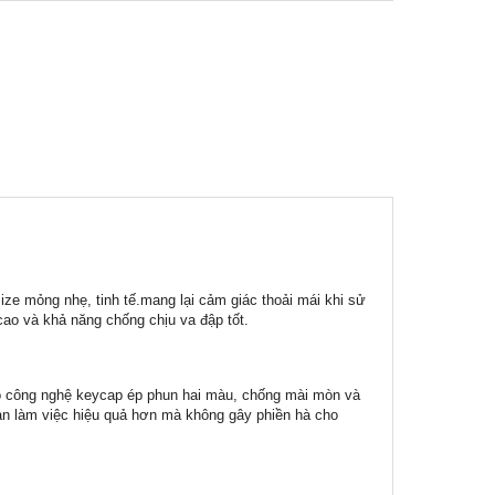
ze mỏng nhẹ, tinh tế.mang lại cảm giác thoải mái khi sử
cao và khả năng chống chịu va đập tốt.
ó công nghệ keycap ép phun hai màu, chống mài mòn và
bạn làm việc hiệu quả hơn mà không gây phiền hà cho