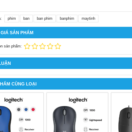
:
phim
ban
ban phim
banphim
maytinh
 GIÁ SẢN PHẨM
ọn sản phẩm:
 LUẬN
PHẨM CÙNG LOẠI