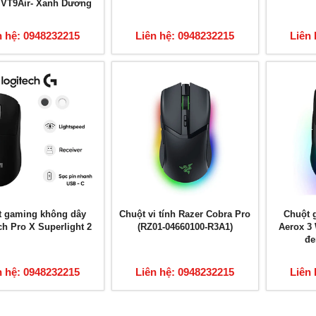
 VT9Air- Xanh Dương
n hệ: 0948232215
Liên hệ: 0948232215
Liên 
t gaming không dây
Chuột vi tính Razer Cobra Pro
Chuột 
ch Pro X Superlight 2
(RZ01-04660100-R3A1)
Aerox 3
đe
n hệ: 0948232215
Liên hệ: 0948232215
Liên 