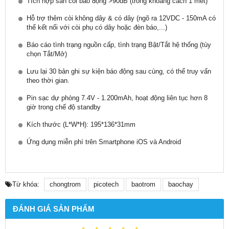
Tích hợp sẵn còi báo động >90dB (trong khoảng cách 1 mét)
Hỗ trợ thêm còi không dây & có dây (ngõ ra 12VDC - 150mA có
thể kết nối với còi phụ có dây hoặc đèn báo,...)
Báo cáo tình trạng nguồn cấp, tình trạng Bật/Tắt hệ thống (tùy
chọn Tắt/Mở)
Lưu lại 30 bản ghi sự kiện báo động sau cùng, có thể truy vấn
theo thời gian.
Pin sạc dự phòng 7.4V - 1.200mAh, hoạt động liên tục hơn 8
giờ trong chế độ standby
Kích thước (L*W*H): 195*136*31mm
Ứng dụng miễn phí trên Smartphone iOS và Android
Từ khóa:
chongtrom
picotech
baotrom
baochay
ĐÁNH GIÁ SẢN PHẨM