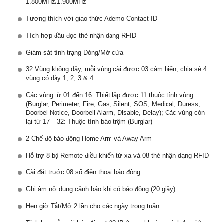
1.800MHz/1.900MHz
Tương thích với giao thức Ademo Contact ID
Tích hợp đầu đọc thẻ nhận dạng RFID
Giám sát tình trạng Đóng/Mở cửa
32 Vùng không dây, mỗi vùng cài được 03 cảm biến; chia sẻ 4
vùng có dây 1, 2, 3 & 4
Các vùng từ 01 đến 16: Thiết lập được 11 thuộc tính vùng
(Burglar, Perimeter, Fire, Gas, Silent, SOS, Medical, Duress,
Doorbel Notice, Doorbell Alarm, Disable, Delay); Các vùng còn
lại từ 17 – 32: Thuộc tính báo trộm (Burglar)
2 Chế độ báo động Home Arm và Away Arm
Hỗ trợ 8 bộ Remote điều khiển từ xa và 08 thẻ nhận dạng RFID
Cài đặt trước 08 số điện thoại báo động
Ghi âm nội dung cảnh báo khi có báo động (20 giây)
Hẹn giờ Tắt/Mở 2 lần cho các ngày trong tuần