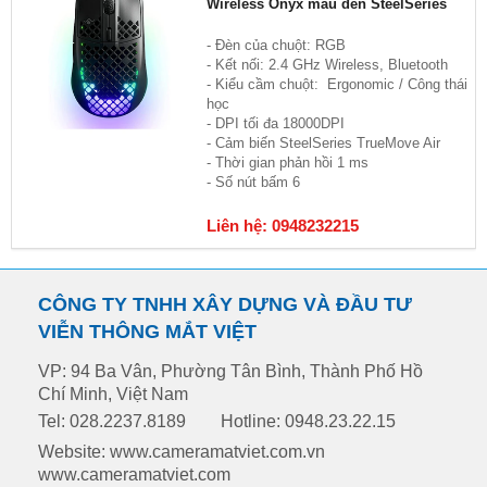
Wireless Onyx màu đen SteelSeries
- Đèn của chuột: RGB
- Kết nối: 2.4 GHz Wireless, Bluetooth
- Kiểu cầm chuột: Ergonomic / Công thái
học
- DPI tối đa 18000DPI
- Cảm biến SteelSeries TrueMove Air
- Thời gian phản hồi 1 ms
- Số nút bấm 6
Liên hệ: 0948232215
CÔNG TY TNHH XÂY DỰNG VÀ ĐẦU TƯ
VIỄN THÔNG MẮT VIỆT
VP: 94 Ba Vân, Phường Tân Bình, Thành Phố Hồ
Chí Minh, Việt Nam
Tel: 028.2237.8189
Hotline: 0948.23.22.15
Website: www.cameramatviet.com.vn
www.cameramatviet.com