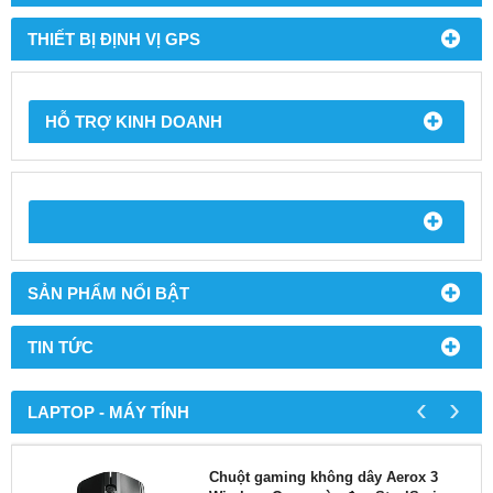
THIẾT BỊ ĐỊNH VỊ GPS
HỖ TRỢ KINH DOANH
SẢN PHẨM NỔI BẬT
TIN TỨC
‹
›
LAPTOP - MÁY TÍNH
Chuột gaming không dây Aerox 3