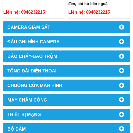
đèn, còi hú bên ngoài
Liên hệ: 0948232215
Liên hệ: 0948232215
CAMERA GIÁM SÁT
ĐẦU GHI HÌNH CAMERA
BÁO CHÁY-BÁO TRỘM
TỔNG ĐÀI ĐIỆN THOẠI
CHUÔNG CỬA MÀN HÌNH
MÁY CHẤM CÔNG
THIẾT BỊ MẠNG
BỘ ĐÀM