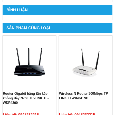
BÌNH LUẬN
SẢN PHẨM CÙNG LOẠI
Router Gigabit băng tần kép
Wireless N Router 300Mbps TP-
không dây N750 TP-LINK TL-
LINK TL-WR841ND
WDR4300
Liên hệ: 0948232215
Liên hệ: 0948232215