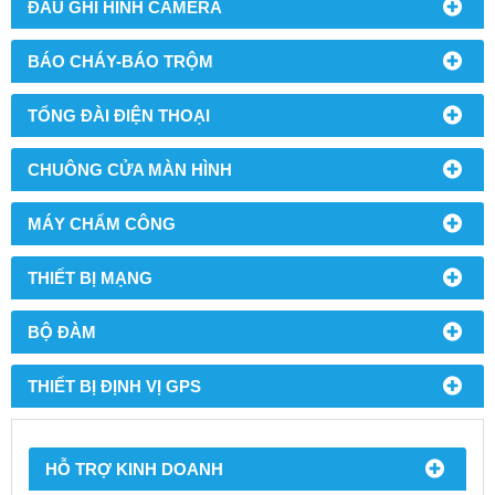
ĐẦU GHI HÌNH CAMERA
BÁO CHÁY-BÁO TRỘM
TỔNG ĐÀI ĐIỆN THOẠI
CHUÔNG CỬA MÀN HÌNH
MÁY CHẤM CÔNG
THIẾT BỊ MẠNG
BỘ ĐÀM
THIẾT BỊ ĐỊNH VỊ GPS
HỖ TRỢ KINH DOANH