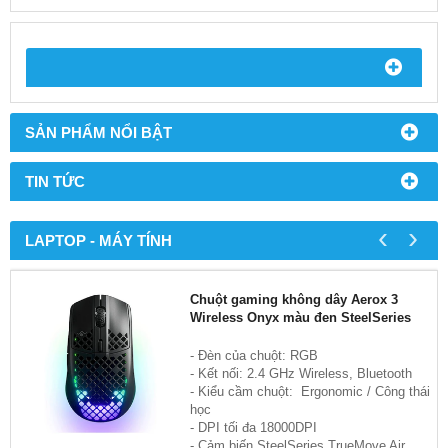
SẢN PHẨM NỔI BẬT
TIN TỨC
‹
›
LAPTOP - MÁY TÍNH
Chuột gaming không dây Aerox 3
Wireless Onyx màu đen SteelSeries
- Đèn của chuột: RGB
- Kết nối: 2.4 GHz Wireless, Bluetooth
- Kiểu cầm chuột: Ergonomic / Công thái
học
- DPI tối đa 18000DPI
- Cảm biến SteelSeries TrueMove Air