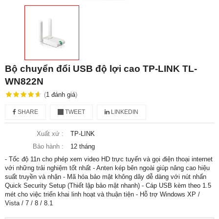
Bộ chuyển đổi USB độ lợi cao TP-LINK TL-
WN822N
(
1
đánh giá
)
SHARE
TWEET
LINKEDIN
Xuất xứ :
TP-LINK
Bảo hành :
12 tháng
- Tốc độ 11n cho phép xem video HD trực tuyến và gọi điện thoại internet
với những trải nghiệm tốt nhất - Anten kép bên ngoài giúp nâng cao hiệu
suất truyền và nhận - Mã hóa bảo mật không dây dễ dàng với nút nhấn
Quick Security Setup (Thiết lập bảo mật nhanh) - Cáp USB kèm theo 1.5
mét cho việc triển khai linh hoạt và thuận tiện - Hỗ trợ Windows XP /
Vista / 7 / 8 / 8.1