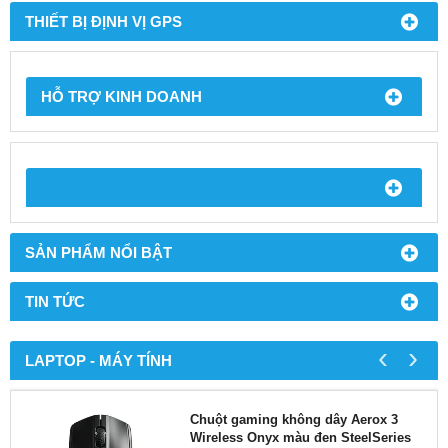
THIẾT BỊ ĐỊNH VỊ GPS
HỖ TRỢ KINH DOANH
SẢN PHẨM NỔI BẬT
TIN TỨC
‹
›
LAPTOP - MÁY TÍNH
Chuột gaming không dây Aerox 3
Wireless Onyx màu đen SteelSeries