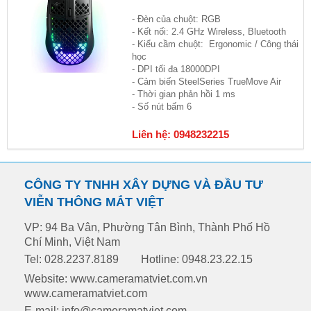
- Đèn của chuột: RGB
- Kết nối: 2.4 GHz Wireless, Bluetooth
- Kiểu cầm chuột: Ergonomic / Công thái
học
- DPI tối đa 18000DPI
- Cảm biến SteelSeries TrueMove Air
- Thời gian phản hồi 1 ms
- Số nút bấm 6
Liên hệ: 0948232215
CÔNG TY TNHH XÂY DỰNG VÀ ĐẦU TƯ
VIỄN THÔNG MẮT VIỆT
VP: 94 Ba Vân, Phường Tân Bình, Thành Phố Hồ
Chí Minh, Việt Nam
Tel: 028.2237.8189
Hotline: 0948.23.22.15
Website: www.cameramatviet.com.vn
www.cameramatviet.com
E-mail: info@cameramatviet.com