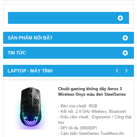
SẢN PHẨM NỔI BẬT
TIN TỨC
‹
›
LAPTOP - MÁY TÍNH
Chuột gaming không dây Aerox 3
Wireless Onyx màu đen SteelSeries
- Đèn của chuột: RGB
- Kết nối: 2.4 GHz Wireless, Bluetooth
- Kiểu cầm chuột: Ergonomic / Công thái
học
- DPI tối đa 18000DPI
- Cảm biến SteelSeries TrueMove Air