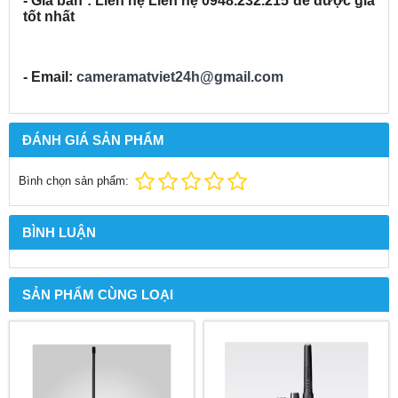
- Giá bán : Liên hệ Liên hệ 0948.232.215 để được giá
tốt nhất
- Email:
cameramatviet24h@gmail.com 
ĐÁNH GIÁ SẢN PHẨM
Bình chọn sản phẩm:
BÌNH LUẬN
SẢN PHẨM CÙNG LOẠI