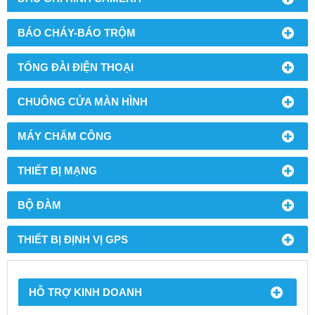
BÁO CHÁY-BÁO TRỘM
TỔNG ĐÀI ĐIỆN THOẠI
CHUÔNG CỬA MÀN HÌNH
MÁY CHẤM CÔNG
THIẾT BỊ MẠNG
BỘ ĐÀM
THIẾT BỊ ĐỊNH VỊ GPS
HỖ TRỢ KINH DOANH