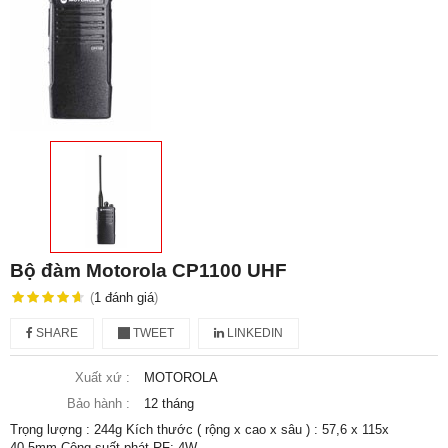
Bộ đàm Motorola CP1100 UHF
(
1
đánh giá
)
SHARE
TWEET
LINKEDIN
Xuất xứ :
MOTOROLA
Bảo hành :
12 tháng
Trọng lượng : 244g Kích thước ( rộng x cao x sâu ) : 57,6 x 115x
40,5mm Công suất phát RF: 4W