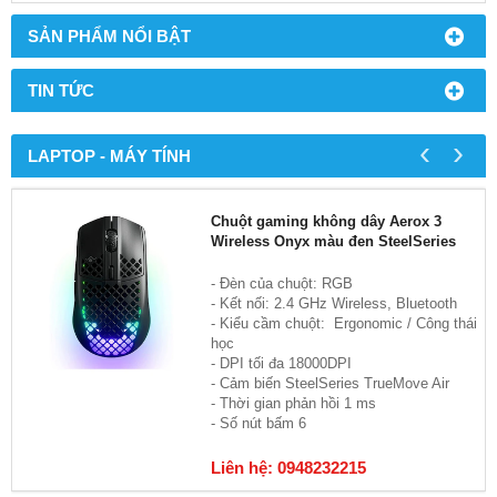
SẢN PHẨM NỔI BẬT
TIN TỨC
‹
›
LAPTOP - MÁY TÍNH
Chuột gaming không dây Aerox 3
Wireless Onyx màu đen SteelSeries
- Đèn của chuột: RGB
- Kết nối: 2.4 GHz Wireless, Bluetooth
- Kiểu cầm chuột: Ergonomic / Công thái
học
- DPI tối đa 18000DPI
- Cảm biến SteelSeries TrueMove Air
- Thời gian phản hồi 1 ms
- Số nút bấm 6
Liên hệ: 0948232215