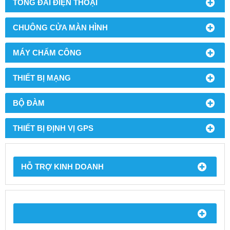
TỔNG ĐÀI ĐIỆN THOẠI
CHUÔNG CỬA MÀN HÌNH
MÁY CHẤM CÔNG
THIẾT BỊ MẠNG
BỘ ĐÀM
THIẾT BỊ ĐỊNH VỊ GPS
HỖ TRỢ KINH DOANH