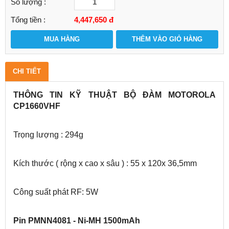
Số lượng :
Tổng tiền :
4,447,650
đ
MUA HÀNG
THÊM VÀO GIỎ HÀNG
CHI TIẾT
THÔNG TIN KỸ THUẬT BỘ ĐÀM MOTOROLA
CP1660VHF
Trọng lượng : 294g
Kích thước ( rộng x cao x sâu ) : 55 x 120x 36,5mm
Công suất phát RF: 5W
Pin PMNN4081 - Ni-MH 1500mAh