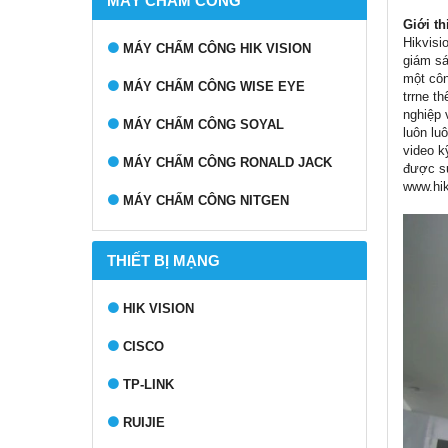
MÁY CHẤM CÔNG
Giới th
Hikvisi
MÁY CHẤM CÔNG HIK VISION
giám sá
một côn
MÁY CHẤM CÔNG WISE EYE
trrne t
nghiệp 
MÁY CHẤM CÔNG SOYAL
luôn lu
video k
MÁY CHẤM CÔNG RONALD JACK
được sử
www.hik
MÁY CHẤM CÔNG NITGEN
THIẾT BỊ MẠNG
HIK VISION
CISCO
TP-LINK
RUIJIE