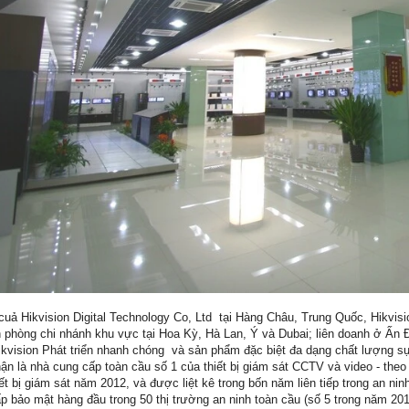
cuả Hikvision Digital Technology Co, Ltd tại Hàng Châu, Trung Quốc, Hikvis
 phòng chi nhánh khu vực tại Hoa Kỳ, Hà Lan, Ý và Dubai; liên doanh ở Ấn
kvision Phát triển nhanh chóng và sản phẩm đặc biệt đa dạng chất lượng sự
ận là nhà cung cấp toàn cầu số 1 của thiết bị giám sát CCTV và video - the
ết bị giám sát năm 2012, và được liệt kê trong bốn năm liên tiếp trong an ni
p bảo mật hàng đầu trong 50 thị trường an ninh toàn cầu (số 5 trong năm 20