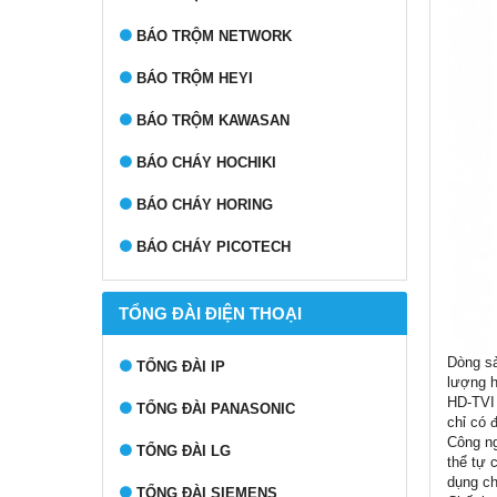
BÁO TRỘM NETWORK
BÁO TRỘM HEYI
BÁO TRỘM KAWASAN
BÁO CHÁY HOCHIKI
BÁO CHÁY HORING
BÁO CHÁY PICOTECH
TỔNG ĐÀI ĐIỆN THOẠI
Dòng sả
TỔNG ĐÀI IP
lượng h
HD-TVI 
TỔNG ĐÀI PANASONIC
chỉ có 
Công ng
TỔNG ĐÀI LG
thể tự 
dụng ch
TỔNG ĐÀI SIEMENS