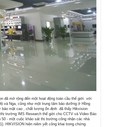
ion đã mở rộng đến một hoạt động toàn cầu thế giới với
 Độ và Nga, cũng như một trung tâm bảo dưỡng ở Hồng
 bảo mật cao , chất lượng ổn định đã thấy Hikvision
o thị trường IMS Research thế giới cho CCTV và Video Báo
nh 50 - một cuộc khảo sát thị trường công nhận các nhà
11). HIKVISION hiện niêm yết công khai trong chứng