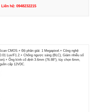
Liên hệ: 0948232215
e Scan CMOS.+ Độ phân giải: 1 Megapixel.+ Công nghệ
1 Lux/F1.2.+ Chống ngược sáng (BLC), Giảm nhiễu số
ction).+ Ống kính cố định 3.6mm (76.88°), tùy chọn 6mm,
+ Nguồn cấp 12VDC.