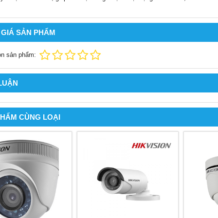
 GIÁ SẢN PHẨM
ọn sản phẩm:
 LUẬN
PHẨM CÙNG LOẠI