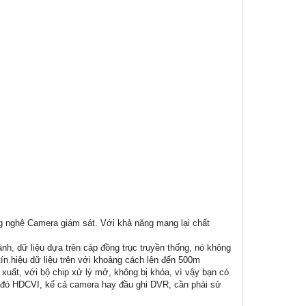
g nghệ Camera giám sát. Với khả năng mang lại chất
 ảnh, dữ liệu dựa trên cáp đồng trục truyền thống, nó không
tín hiệu dữ liệu trên với khoảng cách lên đến 500m
xuất, với bộ chip xử lý mở, không bị khóa, vì vậy bạn có
hi đó HDCVI, kể cả camera hay đầu ghi DVR, cần phải sử