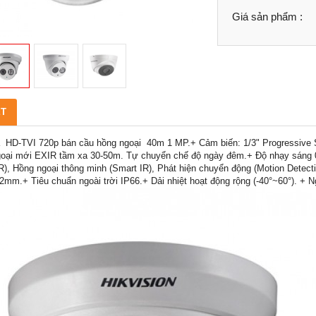
Giá sản phẩm :
ẾT
HD-TVI 720p bán cầu hồng ngoại 40m 1 MP.+ Cảm biến: 1/3" Progressiv
oại mới EXIR tầm xa 30-50m. Tự chuyển chế độ ngày đêm.+ Độ nhạy sáng 0.0
), Hồng ngoại thông minh (Smart IR), Phát hiện chuyển động (Motion Dete
mm.+ Tiêu chuẩn ngoài trời IP66.+ Dải nhiệt hoạt động rộng (-40°~60°). 