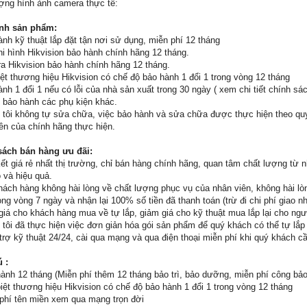
ợng hình ảnh camera thực tế:
nh sản phẩm:
ành kỹ thuật lắp đặt tận nơi sử dụng, miễn phí 12 tháng
hi hình Hikvision bảo hành chính hãng 12 tháng.
a Hikvision bảo hành chính hãng 12 tháng.
iệt thương hiệu Hikvision có chế độ bảo hành 1 đổi 1 trong vòng 12 tháng
ành 1 đổi 1 nếu có lỗi của nhà sản xuất trong 30 ngày ( xem chi tiết chính sá
 bảo hành các phụ kiện khác.
 tôi không tự sửa chữa, việc bảo hành và sửa chữa được thực hiện theo quy
iên của chính hãng thực hiện.
sách bán hàng ưu đãi:
t giá rẻ nhất thị trường, chỉ bán hàng chính hãng, quan tâm chất lượng từ 
 và hiệu quả.
hách hàng không hài lòng về chất lượng phục vụ của nhân viên, không hài lòn
ong vòng 7 ngày và nhận lại 100% số tiền đã thanh toán (trừ đi chi phí giao 
giá cho khách hàng mua về tự lắp, giảm giá cho kỹ thuật mua lắp lại cho ngườ
 tôi đã thực hiện việc đơn giản hóa gói sản phẩm để quý khách có thể tự lắ
 trợ kỹ thuật 24/24, cài qua mạng và qua điện thoại miễn phí khi quý khách c
ú :
ành 12 tháng (Miễn phí thêm 12 tháng bảo trì, bảo dưỡng, miễn phí công bảo
iệt thương hiệu Hikvision có chế độ bảo hành 1 đổi 1 trong vòng 12 tháng
phí tên miền xem qua mạng trọn đời