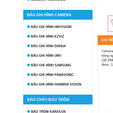
ĐẦU GHI HÌNH CAMERA
ĐẦU GHI HÌNH HIKVISION
ĐẦU GHI HÌNH EZVIZ
CHI TI
ĐẦU GHI HÌNH DAHUA
Camera 
hồng ng
ĐẦU GHI HÌNH UNV
(3D DNR
8mm, 12
ĐẦU GHI HÌNH SAMSUNG
ĐẦU GHI HÌNH PANASONIC
ĐẦU GHI HÌNH HANWHA VISION
BÁO CHÁY-BÁO TRỘM
BÁO TRỘM KARASSN