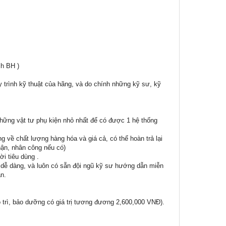
ch BH )
 trình kỹ thuật của hãng, và do chính những kỹ sư, kỹ
những vật tư phụ kiện nhỏ nhất để có được 1 hệ thống
g về chất lượng hàng hóa và giá cả, có thể hoàn trả lại
nhận, nhân công nếu có)
i tiêu dùng .
p dễ dàng, và luôn có sẵn đội ngũ kỹ sư hướng dẫn miễn
ần.
 trì, bảo dưỡng có giá trị tương đương 2,600,000 VNĐ).