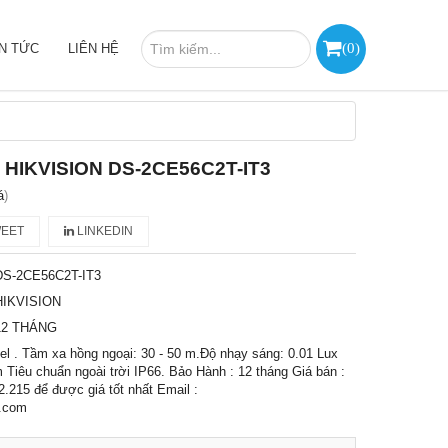
(
0
)
IN TỨC
LIÊN HỆ
 HIKVISION DS-2CE56C2T-IT3
á
)
EET
LINKEDIN
DS-2CE56C2T-IT3
HIKVISION
12 THÁNG
l . Tầm xa hồng ngoại: 30 - 50 m.Độ nhạy sáng: 0.01 Lux
Tiêu chuẩn ngoài trời IP66. Bảo Hành : 12 tháng Giá bán :
2.215 để được giá tốt nhất Email :
.com