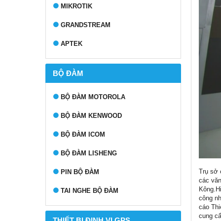
MIKROTIK
GRANDSTREAM
APTEK
BỘ ĐÀM
BỘ ĐÀM MOTOROLA
BỘ ĐÀM KENWOOD
BỘ ĐÀM ICOM
BỘ ĐÀM LISHENG
Trụ sở 
PIN BỘ ĐÀM
các văn
Kông.Hi
TAI NGHE BỘ ĐÀM
công nh
cáo Thi
cung cấ
THIẾT BỊ ĐỊNH VỊ GPS