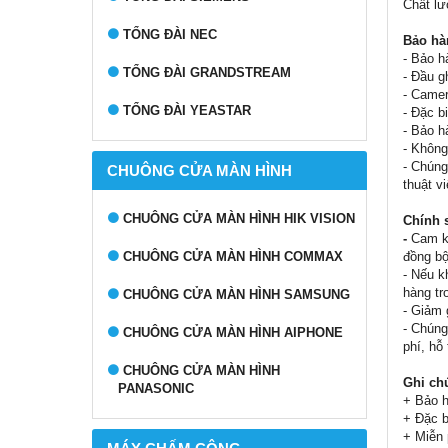
Chất lư
TỔNG ĐÀI NEC
Bảo hà
- Bảo h
TỔNG ĐÀI GRANDSTREAM
- Đầu g
- Camer
TỔNG ĐÀI YEASTAR
- Đặc b
- Bảo h
- Không
- Chúng
CHUÔNG CỬA MÀN HÌNH
thuật v
CHUÔNG CỬA MÀN HÌNH HIK VISION
Chính 
-
Cam kế
đồng bộ
CHUÔNG CỬA MÀN HÌNH COMMAX
- Nếu k
hàng tr
CHUÔNG CỬA MÀN HÌNH SAMSUNG
- Giảm 
- Chúng
CHUÔNG CỬA MÀN HÌNH AIPHONE
phí, hỗ
CHUÔNG CỬA MÀN HÌNH
Ghi ch
PANASONIC
+ Bảo h
+ Đặc b
+ Miễn 