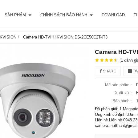
SẢN PHẨM
CHÍNH SÁCH BẢO HÀNH
DOWNLOAD
T
IKVISION
Camera HD-TVI HIKVISION DS-2CE56C2T-IT3
Camera HD-TVI
(
1
đánh gi
SHARE
TW
Mã sản phẩm :
Xuất xứ :
Bảo hành :
Độ phân giải: 1 Megapixe
Ống kính cố định 3.6mm 
Liên hệ Liên hệ 0948.23
camera.matthan@gmail