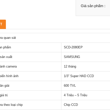
Giá sản phẩm :
ẾT
a quan sát
ản phẩm
SCD-2080EP
sản xuất
SAMSUNG
ành camera
12 tháng
iến hình ảnh
1/3” Super HAD CCD
ân giải
600 TVL
iá trị
4 Triệu – 5 Triệu
a theo loại chip
Chip CCD