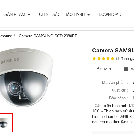
SẢN PHẨM
CHÍNH SÁCH BẢO HÀNH
DOWNLOAD
T
amsung
Camera SAMSUNG SCD-2080EP
Camera SAMS
(
1
đánh gi
SHARE
TW
Mã sản phẩm :
Xuất xứ :
Bảo hành :
- Cảm biến hình ảnh 1/
16X. - Thích hợp sử dụn
Liên hệ Liên hệ 0948.23
camera.matthan@gmail