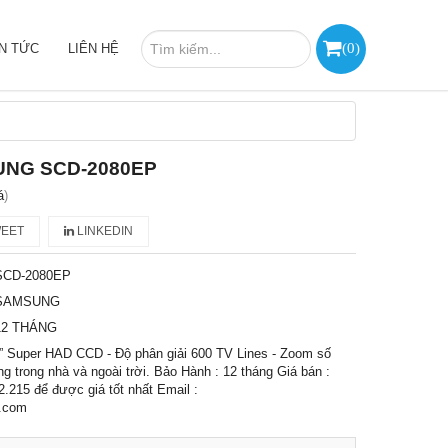
(
0
)
IN TỨC
LIÊN HỆ
UNG SCD-2080EP
á
)
EET
LINKEDIN
SCD-2080EP
SAMSUNG
12 THÁNG
3” Super HAD CCD - Độ phân giải 600 TV Lines - Zoom số
g trong nhà và ngoài trời. Bảo Hành : 12 tháng Giá bán :
2.215 để được giá tốt nhất Email :
.com