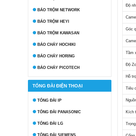
Độ nh
BÁO TRỘM NETWORK
Camer
BÁO TRỘM HEYI
Góc q
BÁO TRỘM KAWASAN
Camer
BÁO CHÁY HOCHIKI
Tầm x
BÁO CHÁY HORING
Độ Zo
BÁO CHÁY PICOTECH
Hỗ t
TỔNG ĐÀI ĐIỆN THOẠI
Tiêu 
Nguồn
TỔNG ĐÀI IP
TỔNG ĐÀI PANASONIC
Kích 
TỔNG ĐÀI LG
Trọng
TỔNG ĐÀI SIEMENS
Cổng