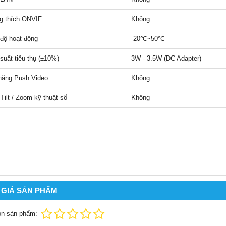
g thích ONVIF
Không
 độ hoạt động
-20℃~50℃
suất tiêu thụ (±10%)
3W - 3.5W (DC Adapter)
năng Push Video
Không
 Tilt / Zoom kỹ thuật số
Không
 GIÁ SẢN PHẨM
ọn sản phẩm: