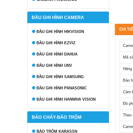
ĐẦU GHI HÌNH CAMERA
CHI TI
ĐẦU GHI HÌNH HIKVISION
ĐẦU GHI HÌNH EZVIZ
Camer
ĐẦU GHI HÌNH DAHUA
Mã s
ĐẦU GHI HÌNH UNV
Hãng 
ĐẦU GHI HÌNH SAMSUNG
Bảo h
ĐẦU GHI HÌNH PANASONIC
Cảm b
ĐẦU GHI HÌNH HANWHA VISION
Độ ph
Theo g
BÁO CHÁY-BÁO TRỘM
Camer
BÁO TRỘM KARASSN