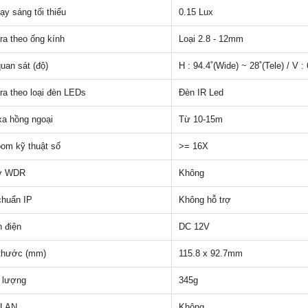
ạy sáng tối thiểu
0.15 Lux
a theo ống kính
Loại 2.8 - 12mm
uan sát (độ)
H : 94.4˚(Wide) ~ 28˚(Tele) / V :
a theo loại đèn LEDs
Đèn IR Led
a hồng ngoại
Từ 10-15m
om kỹ thuật số
>= 16X
rợ WDR
Không
chuẩn IP
Không hỗ trợ
 điện
DC 12V
thước (mm)
115.8 x 92.7mm
 lượng
345g
 LAN
Không