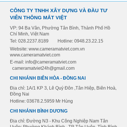
CÔNG TY TNHH XÂY DỰNG VÀ ĐẦU TƯ
VIỄN THÔNG MẮT VIỆT
VP: 94 Ba Vân, Phường Tân Bình, Thành Phố Hồ
Chí Minh, Việt Nam
Tel: 028.2237.8189
Hotline: 0948.23.22.15
Website: www.cameramatviet.com.vn
www.cameramatviet.com
E-mail: info@cameramatviet.com
cameramatviet24h@gmail.com
CHI NHÁNH BIÊN HÒA - ĐỒNG NAI
Địa chỉ: 1A/1 KP 3, Lê Quý Đôn ,Tân Hiệp, Biên Hoà,
Đồng Nai
Hotline: 03678.2.5959 Mr Hùng
CHI NHÁNH BÌNH DƯƠNG
Địa chỉ: Đường N3 - Khu Công Nghiệp Nam Tân
Uyên: Phường Khánh Bình , TP Tân Uyên, Tỉnh Bình