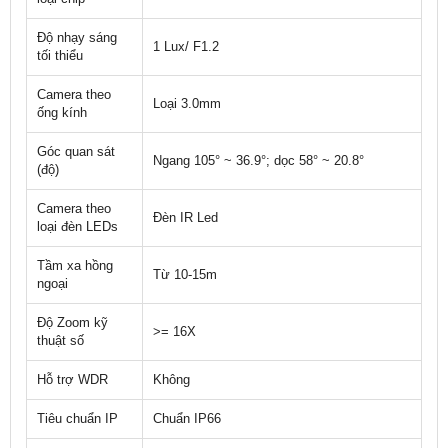
Độ nhạy sáng
1 Lux/ F1.2
tối thiểu
Camera theo
Loại 3.0mm
ống kính
Góc quan sát
Ngang 105° ~ 36.9°; dọc 58° ~ 20.8°
(độ)
Camera theo
Đèn IR Led
loại đèn LEDs
Tầm xa hồng
Từ 10-15m
ngoại
Độ Zoom kỹ
>= 16X
thuật số
Hỗ trợ WDR
Không
Tiêu chuẩn IP
Chuẩn IP66