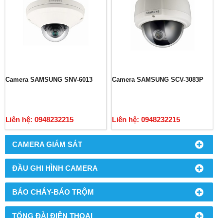
Camera SAMSUNG SNV-6013
Camera SAMSUNG SCV-3083P
Liên hệ: 0948232215
Liên hệ: 0948232215
CAMERA GIÁM SÁT
ĐẦU GHI HÌNH CAMERA
BÁO CHÁY-BÁO TRỘM
TỔNG ĐÀI ĐIỆN THOẠI