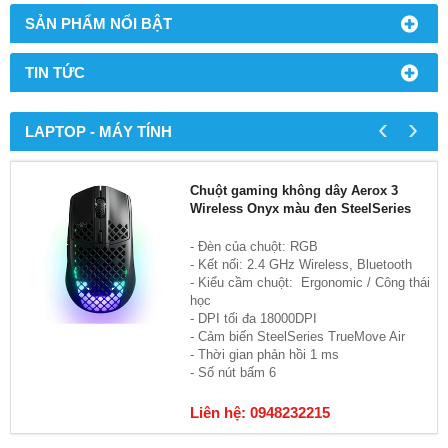
SẢN PHẨM NỔI BẬT
TIN TỨC
‹
›
LAPTOP - MÁY TÍNH
Chuột gaming không dây Aerox 3
Wireless Onyx màu đen SteelSeries
- Đèn của chuột: RGB
- Kết nối: 2.4 GHz Wireless, Bluetooth
- Kiểu cầm chuột: Ergonomic / Công thái
học
- DPI tối đa 18000DPI
- Cảm biến SteelSeries TrueMove Air
- Thời gian phản hồi 1 ms
- Số nút bấm 6
Liên hệ: 0948232215