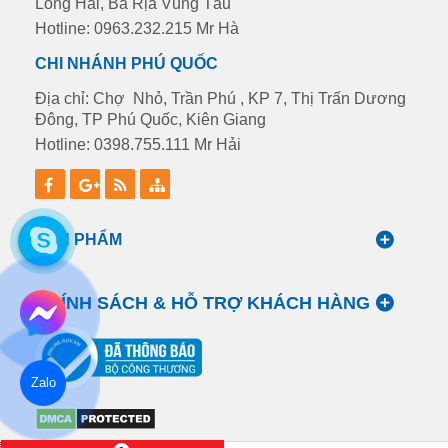
Long Hải, Bà Rịa Vũng Tàu
Hotline: 0963.232.215 Mr Hà
CHI NHÁNH PHÚ QUỐC
Địa chỉ: Chợ Nhỏ, Trần Phú , KP 7, Thị Trấn Dương
Đông, TP Phú Quốc, Kiên Giang
Hotline: 0398.755.111 Mr Hải
SẢN PHẨM
CHÍNH SÁCH & HỖ TRỢ KHÁCH HÀNG
Zalo