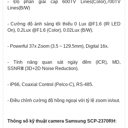
- Độ phân giải cap 600TV Lines(Color),700TV
Lines(B/W)
- Cường độ ánh sáng tối thiểu 0 Lux @F1.6 (IR LED
On), 0.2Lux @F1.6 (Color), 0.02Lux (B/W).
- Powerful 37x Zoom (3.5 ~ 129.5mm), Digital 16x.
- Tính năng quan sát ngày đêm (ICR), MD,
SSNRⅢ (3D+2D Noise Reduction).
- IP66, Coaxial Control (Pelco-C), RS-485.
- Điều chỉnh cường độ hồng ngoại với tỷ lệ zoom in/out.
Thông số kỹ thuật
camera Samsung SCP-2370RH
: