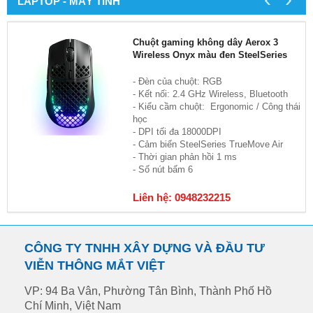
LAPTOP - MÁY TÍNH
Chuột gaming không dây Aerox 3
Wireless Onyx màu đen SteelSeries
- Đèn của chuột: RGB
- Kết nối: 2.4 GHz Wireless, Bluetooth
- Kiểu cầm chuột: Ergonomic / Công thái
học
- DPI tối đa 18000DPI
- Cảm biến SteelSeries TrueMove Air
- Thời gian phản hồi 1 ms
- Số nút bấm 6
Liên hệ: 0948232215
CÔNG TY TNHH XÂY DỰNG VÀ ĐẦU TƯ
VIỄN THÔNG MẮT VIỆT
VP: 94 Ba Vân, Phường Tân Bình, Thành Phố Hồ
Chí Minh, Việt Nam