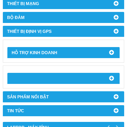
THIẾT BỊ MẠNG
BỘ ĐÀM
THIẾT BỊ ĐỊNH VỊ GPS
HỖ TRỢ KINH DOANH
SẢN PHẨM NỔI BẬT
TIN TỨC
‹
›