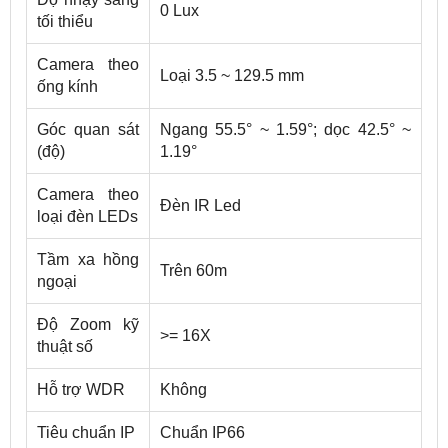
0 Lux
tối thiểu
Camera theo
Loại 3.5 ~ 129.5 mm
ống kính
Góc quan sát
Ngang 55.5° ~ 1.59°; dọc 42.5° ~
(độ)
1.19°
Camera theo
Đèn IR Led
loại đèn LEDs
Tầm xa hồng
Trên 60m
ngoại
Độ Zoom kỹ
>= 16X
thuật số
Hỗ trợ WDR
Không
Tiêu chuẩn IP
Chuẩn IP66