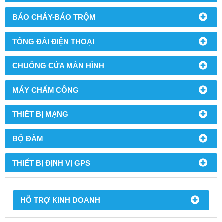
BÁO CHÁY-BÁO TRỘM
TỔNG ĐÀI ĐIỆN THOẠI
CHUÔNG CỬA MÀN HÌNH
MÁY CHẤM CÔNG
THIẾT BỊ MẠNG
BỘ ĐÀM
THIẾT BỊ ĐỊNH VỊ GPS
HỖ TRỢ KINH DOANH