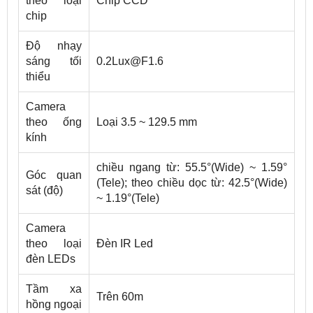
theo loại
Chip CCD
chip
Độ nhạy
sáng tối
0.2Lux@F1.6
thiểu
Camera
theo ống
Loại 3.5 ~ 129.5 mm
kính
chiều ngang từ: 55.5°(Wide) ~ 1.59°
Góc quan
(Tele); theo chiều dọc từ: 42.5°(Wide)
sát (độ)
~ 1.19°(Tele)
Camera
theo loại
Đèn IR Led
đèn LEDs
Tầm xa
Trên 60m
hồng ngoại