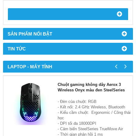
SẢN PHẨM NỔI BẬT
TIN TỨC
‹
›
LAPTOP - MÁY TÍNH
Chuột gaming không dây Aerox 3
Wireless Onyx màu đen SteelSeries
- Đèn của chuột: RGB
- Kết nối: 2.4 GHz Wireless, Bluetooth
- Kiểu cầm chuột: Ergonomic / Công thái
học
- DPI tối đa 18000DPI
- Cảm biến SteelSeries TrueMove Air
- Thời gian phản hồi 1 ms