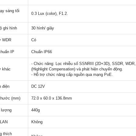
ạy sáng tối
0.3 Lux (color), F1.2.
ộ ghi hình
30 hình/ giây
rợ WDR
Có
chuẩn IP
Chuẩn IP66
- Chức năng: Lọc nhiễu số SSNRIII (2D+3D), SSDR, WDR
ợ khác
(Highlight Compensation) và phát hiện chuyển động.
- Hỗ trợ chức năng cấp nguồn qua mạng PoE.
 điện
DC 12V
thước (mm)
72.0 x 60.0 x 136.8mm
 lượng
440g
 LAN
Không
 thích