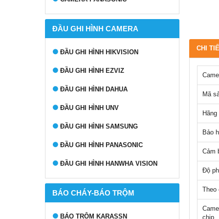
ĐẦU GHI HÌNH CAMERA
CHI TI
ĐẦU GHI HÌNH HIKVISION
ĐẦU GHI HÌNH EZVIZ
Camer
ĐẦU GHI HÌNH DAHUA
Mã s
ĐẦU GHI HÌNH UNV
Hãng 
ĐẦU GHI HÌNH SAMSUNG
Bảo h
ĐẦU GHI HÌNH PANASONIC
Cảm b
ĐẦU GHI HÌNH HANWHA VISION
Độ ph
Theo g
BÁO CHÁY-BÁO TRỘM
Camer
BÁO TRỘM KARASSN
chip