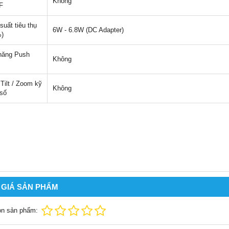
Không
F
suất tiêu thụ
6W - 6.8W (DC Adapter)
%)
năng Push
Không
 Tilt / Zoom kỹ
Không
 số
 GIÁ SẢN PHẨM
ọn sản phẩm: