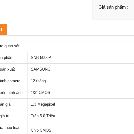
Giá sản phẩm :
ẾT
a quan sát
ản phẩm
SNB-5000P
sản xuất
SAMSUNG
ành camera
12 tháng
iến hình ảnh
1/3” CMOS
ân giải
1.3 Megapixel
iá trị
Trên 5.0 Triệu
a theo loại
Chip CMOS