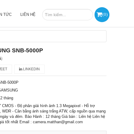
(
0
)
IN TỨC
LIÊN HỆ
UNG SNB-5000P
á
)
EET
LINKEDIN
SNB-5000P
SAMSUNG
2 tháng
” CMOS - Độ phân giải hình ảnh 1.3 Megapixel - Hỗ trợ
 WDR - Cân bằng ánh sáng trắng ATW, cấp nguồn qua mạng
ngày và đêm. Bảo Hành : 12 tháng Giá bán : Liên hệ Liên hệ
iá tốt nhất Email : camera.matthan@gmail.com