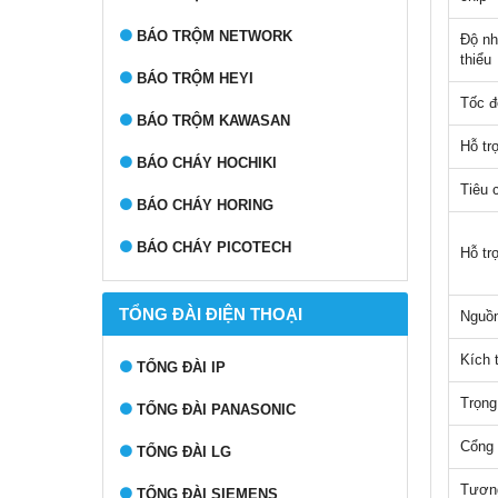
BÁO TRỘM NETWORK
Độ nh
thiểu
BÁO TRỘM HEYI
Tốc đ
BÁO TRỘM KAWASAN
Hỗ t
BÁO CHÁY HOCHIKI
Tiêu 
BÁO CHÁY HORING
BÁO CHÁY PICOTECH
Hỗ tr
TỔNG ĐÀI ĐIỆN THOẠI
Nguồn
Kích 
TỔNG ĐÀI IP
Trọng
TỔNG ĐÀI PANASONIC
Cổng
TỔNG ĐÀI LG
Tương
TỔNG ĐÀI SIEMENS