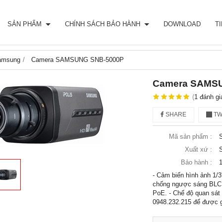
SẢN PHẨM
CHÍNH SÁCH BẢO HÀNH
DOWNLOAD
T
amsung
Camera SAMSUNG SNB-5000P
Camera SAMS
(
1
đánh gi
SHARE
TW
Mã sản phẩm :
Xuất xứ :
Bảo hành :
1
- Cảm biến hình ảnh 1/3
chống ngược sáng BLC,
PoE. - Chế độ quan sát 
0948.232.215 để được g