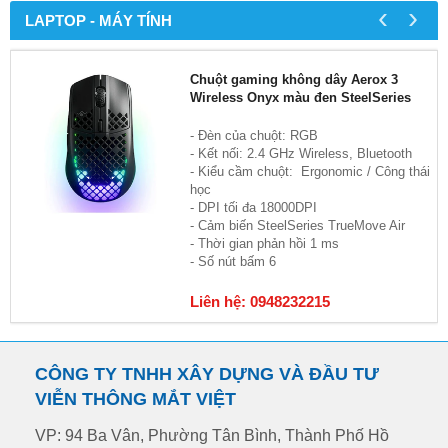
‹
›
LAPTOP - MÁY TÍNH
Chuột gaming không dây Aerox 3
Wireless Onyx màu đen SteelSeries
- Đèn của chuột: RGB
- Kết nối: 2.4 GHz Wireless, Bluetooth
- Kiểu cầm chuột: Ergonomic / Công thái
học
- DPI tối đa 18000DPI
- Cảm biến SteelSeries TrueMove Air
- Thời gian phản hồi 1 ms
- Số nút bấm 6
Liên hệ: 0948232215
CÔNG TY TNHH XÂY DỰNG VÀ ĐẦU TƯ
VIỄN THÔNG MẮT VIỆT
VP: 94 Ba Vân, Phường Tân Bình, Thành Phố Hồ