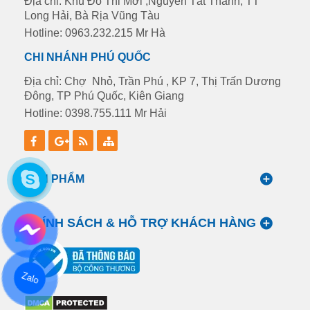
Địa chỉ: Khu Đô Thi Mới ,Nguyễn Tất Thành, TT
Long Hải, Bà Rịa Vũng Tàu
Hotline: 0963.232.215 Mr Hà
CHI NHÁNH PHÚ QUỐC
Địa chỉ: Chợ Nhỏ, Trần Phú , KP 7, Thị Trấn Dương
Đông, TP Phú Quốc, Kiên Giang
Hotline: 0398.755.111 Mr Hải
SẢN PHẨM
CHÍNH SÁCH & HỖ TRỢ KHÁCH HÀNG
Zalo