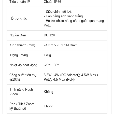
Tiêu chuẩn IP
Chuẩn IP66
- Điều chỉnh độ lợi.
- Cân bằng ánh sáng trắng.
Hỗ trợ khác
- Hỗ trợ chức năng cấp nguồn qua mạng
PoE.
Nguồn điện
DC 12V
Kích thước (mm)
74.3 x 55.3 x 114.3mm
Trọng lượng
170g
Nhiệt độ hoạt động
-20℃~50℃
Công suất tiêu thụ
3.5W - 4W (DC Adapter); 4.5W Max (
(±10%)
PoE); 4.5 Max (PoN)
Tính năng Push
Không
Video
Pan / Tilt / Zoom
Không
kỹ thuật số