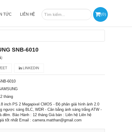
(
0
)
IN TỨC
LIÊN HỆ
UNG SNB-6010
á
)
EET
LINKEDIN
SNB-6010
SAMSUNG
2 tháng
2.8 inch PS 2 Megapixel CMOS - Độ phân giải hình ảnh 2.0
ống ngược sáng BLC, WDR - Cân bằng ánh sáng trắng ATW -
 đêm. Bảo Hành : 12 tháng Giá bán : Liên hệ Liên hệ
iá tốt nhất Email : camera.matthan@gmail.com