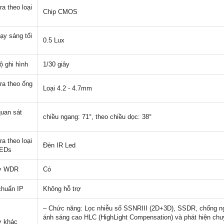
a theo loại
Chip CMOS
ạy sáng tối
0.5 Lux
ộ ghi hình
1/30 giây
a theo ống
Loại 4.2 - 4.7mm
uan sát
chiều ngang: 71°, theo chiều dọc: 38°
a theo loại
Đèn IR Led
LEDs
rợ WDR
Có
chuẩn IP
Không hỗ trợ
– Chức năng: Lọc nhiễu số SSNRIII (2D+3D), SSDR, chống 
ánh sáng cao HLC (HighLight Compensation) và phát hiện chu
ợ khác