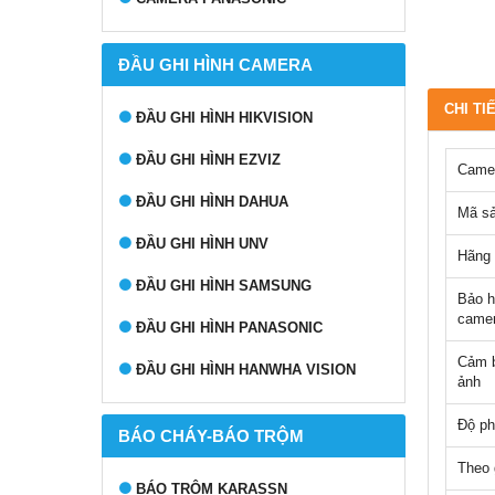
ĐẦU GHI HÌNH CAMERA
CHI TI
ĐẦU GHI HÌNH HIKVISION
ĐẦU GHI HÌNH EZVIZ
Camer
ĐẦU GHI HÌNH DAHUA
Mã s
ĐẦU GHI HÌNH UNV
Hãng 
ĐẦU GHI HÌNH SAMSUNG
Bảo 
came
ĐẦU GHI HÌNH PANASONIC
Cảm b
ĐẦU GHI HÌNH HANWHA VISION
ảnh
Độ ph
BÁO CHÁY-BÁO TRỘM
Theo g
BÁO TRỘM KARASSN