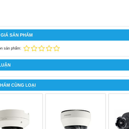
 GIÁ SẢN PHẨM
ọn sản phẩm:
 LUẬN
PHẨM CÙNG LOẠI