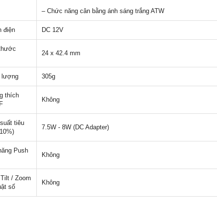
– Chức năng cân bằng ánh sáng trắng ATW
 điện
DC 12V
thước
24 x 42.4 mm
 lượng
305g
 thích
Không
F
suất tiêu
7.5W - 8W (DC Adapter)
±10%)
năng Push
Không
 Tilt / Zoom
Không
uật số