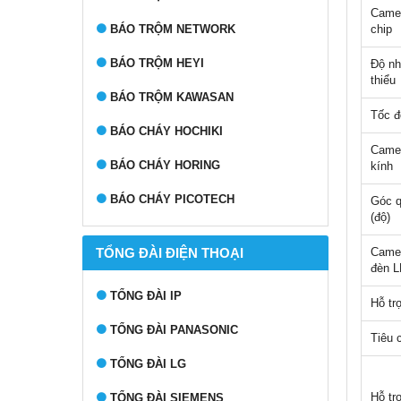
Camer
BÁO TRỘM NETWORK
chip
BÁO TRỘM HEYI
Độ nh
thiểu
BÁO TRỘM KAWASAN
Tốc đ
BÁO CHÁY HOCHIKI
Camer
BÁO CHÁY HORING
kính
BÁO CHÁY PICOTECH
Góc q
(độ)
TỔNG ĐÀI ĐIỆN THOẠI
Camer
đèn 
TỔNG ĐÀI IP
Hỗ t
TỔNG ĐÀI PANASONIC
Tiêu 
TỔNG ĐÀI LG
Hỗ tr
TỔNG ĐÀI SIEMENS