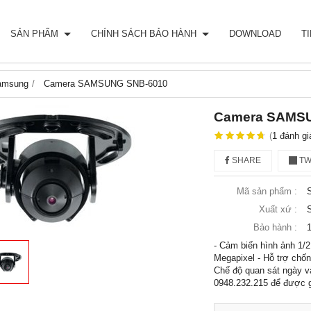
SẢN PHẨM
CHÍNH SÁCH BẢO HÀNH
DOWNLOAD
T
amsung
Camera SAMSUNG SNB-6010
Camera SAMS
(
1
đánh gi
SHARE
TW
Mã sản phẩm :
Xuất xứ :
Bảo hành :
1
- Cảm biến hình ảnh 1/
Megapixel - Hỗ trợ ch
Chế độ quan sát ngày và
0948.232.215 để được g