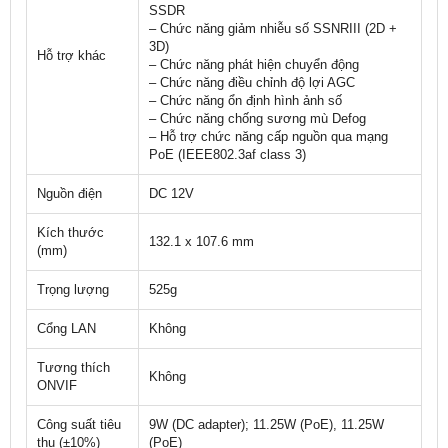
SSDR
– Chức năng giảm nhiễu số SSNRIII (2D +
3D)
Hỗ trợ khác
– Chức năng phát hiện chuyển động
– Chức năng điều chỉnh độ lợi AGC
– Chức năng ổn định hình ảnh số
– Chức năng chống sương mù Defog
– Hỗ trợ chức năng cấp nguồn qua mạng
PoE (IEEE802.3af class 3)
Nguồn điện
DC 12V
Kích thước
132.1 x 107.6 mm
(mm)
Trọng lượng
525g
Cổng LAN
Không
Tương thích
Không
ONVIF
Công suất tiêu
9W (DC adapter); 11.25W (PoE), 11.25W
thụ (±10%)
(PoE)