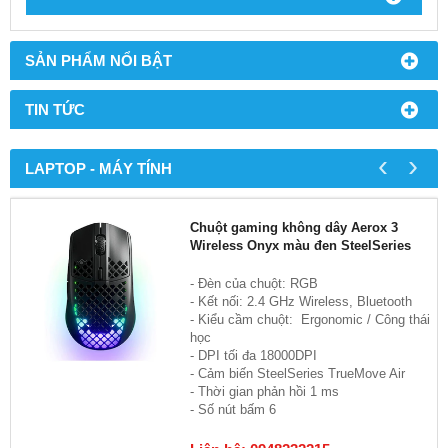
SẢN PHẨM NỔI BẬT
TIN TỨC
‹
›
LAPTOP - MÁY TÍNH
Chuột gaming không dây Aerox 3
Wireless Onyx màu đen SteelSeries
- Đèn của chuột: RGB
- Kết nối: 2.4 GHz Wireless, Bluetooth
- Kiểu cầm chuột: Ergonomic / Công thái
học
- DPI tối đa 18000DPI
- Cảm biến SteelSeries TrueMove Air
- Thời gian phản hồi 1 ms
- Số nút bấm 6