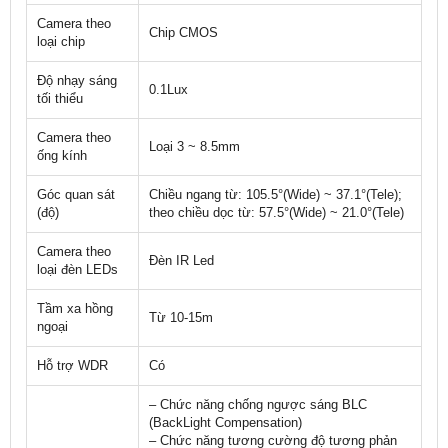
Camera theo
Chip CMOS
loại chip
Độ nhạy sáng
0.1Lux
tối thiểu
Camera theo
Loại 3 ~ 8.5mm
ống kính
Góc quan sát
Chiều ngang từ: 105.5°(Wide) ~ 37.1°(Tele);
(độ)
theo chiều dọc từ: 57.5°(Wide) ~ 21.0°(Tele)
Camera theo
Đèn IR Led
loại đèn LEDs
Tầm xa hồng
Từ 10-15m
ngoại
Hỗ trợ WDR
Có
– Chức năng chống ngược sáng BLC
(BackLight Compensation)
– Chức năng tương cường độ tương phản