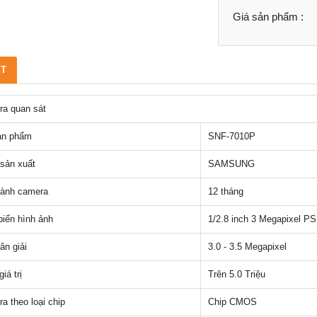
Giá sản phẩm :
ẾT
a quan sát
ản phẩm
SNF-7010P
sản xuất
SAMSUNG
ành camera
12 tháng
iến hình ảnh
1/2.8 inch 3 Megapixel 
ân giải
3.0 - 3.5 Megapixel
iá trị
Trên 5.0 Triệu
a theo loại chip
Chip CMOS