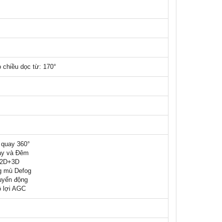
o chiều dọc từ: 170°
 quay 360°
ày và Đêm
ố 2D+3D
g mù Defog
uyển động
ộ lợi AGC