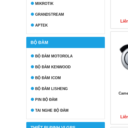
MIKROTIK
GRANDSTREAM
Liê
APTEK
BỘ ĐÀM
BỘ ĐÀM MOTOROLA
BỘ ĐÀM KENWOOD
BỘ ĐÀM ICOM
BỘ ĐÀM LISHENG
Came
PIN BỘ ĐÀM
TAI NGHE BỘ ĐÀM
Liê
THIẾT BỊ ĐỊNH VỊ GPS