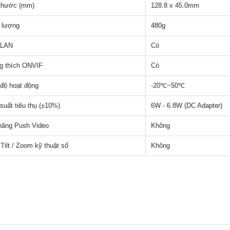
thước (mm)
128.8 x 45.0mm
 lượng
480g
 LAN
Có
g thích ONVIF
Có
 độ hoạt động
-20℃~50℃
suất tiêu thụ (±10%)
6W - 6.8W (DC Adapter)
năng Push Video
Không
 Tilt / Zoom kỹ thuật số
Không