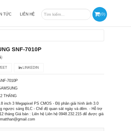
(
0
)
IN TỨC
LIÊN HỆ
UNG SNF-7010P
á
)
EET
LINKEDIN
SNF-7010P
SAMSUNG
12 THÁNG
2.8 inch 3 Megapixel PS CMOS - Độ phân giải hình ảnh 3.0
ng ngược sáng BLC - Chế độ quan sát ngày và đêm. - Hỗ trợ
12 tháng Giá bán : Liên hệ Liên hệ 0948.232.215 để được giá
a.matthan@gmail.com