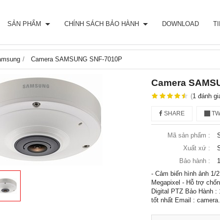
SẢN PHẨM
CHÍNH SÁCH BẢO HÀNH
DOWNLOAD
T
amsung
Camera SAMSUNG SNF-7010P
Camera SAMS
(
1
đánh gi
SHARE
TW
Mã sản phẩm :
Xuất xứ :
Bảo hành :
- Cảm biến hình ảnh 1/
Megapixel - Hỗ trợ chố
Digital PTZ Bảo Hành : 
tốt nhất Email : camer