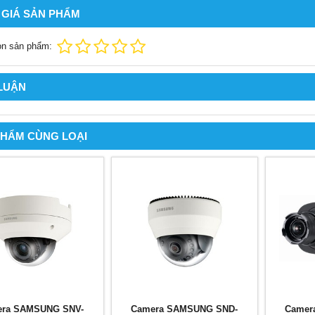
 GIÁ SẢN PHẨM
ọn sản phẩm:
 LUẬN
PHẨM CÙNG LOẠI
ra SAMSUNG SNV-
Camera SAMSUNG SND-
Camer