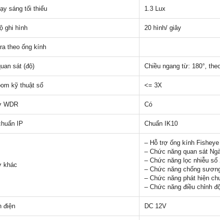
ạy sáng tối thiểu
1.3 Lux
ộ ghi hình
20 hình/ giây
a theo ống kính
uan sát (độ)
Chiều ngang từ: 180°, the
om kỹ thuật số
<= 3X
rợ WDR
Có
chuẩn IP
Chuẩn IK10
– Hỗ trợ ống kính Fisheye
– Chức năng quan sát Ng
– Chức năng lọc nhiễu s
ợ khác
– Chức năng chống sươn
– Chức năng phát hiện ch
– Chức năng điều chỉnh đ
 điện
DC 12V