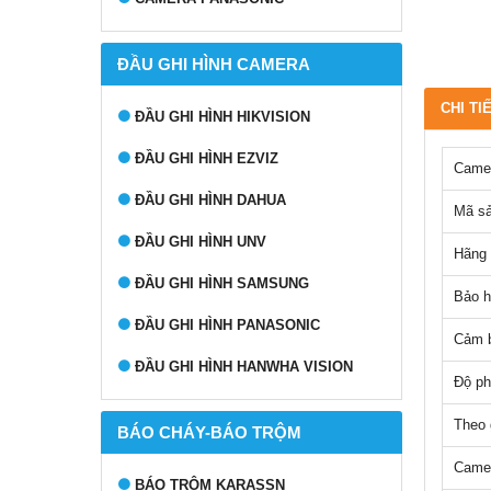
ĐẦU GHI HÌNH CAMERA
CHI TI
ĐẦU GHI HÌNH HIKVISION
ĐẦU GHI HÌNH EZVIZ
Camer
ĐẦU GHI HÌNH DAHUA
Mã s
ĐẦU GHI HÌNH UNV
Hãng 
ĐẦU GHI HÌNH SAMSUNG
Bảo h
ĐẦU GHI HÌNH PANASONIC
Cảm b
ĐẦU GHI HÌNH HANWHA VISION
Độ ph
Theo g
BÁO CHÁY-BÁO TRỘM
Camer
BÁO TRỘM KARASSN