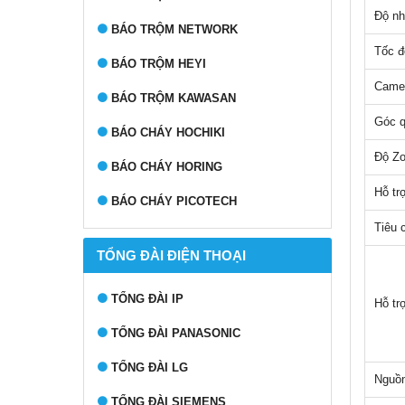
Độ nh
BÁO TRỘM NETWORK
Tốc đ
BÁO TRỘM HEYI
Camer
BÁO TRỘM KAWASAN
Góc q
BÁO CHÁY HOCHIKI
Độ Zo
BÁO CHÁY HORING
Hỗ t
BÁO CHÁY PICOTECH
Tiêu 
TỔNG ĐÀI ĐIỆN THOẠI
TỔNG ĐÀI IP
Hỗ tr
TỔNG ĐÀI PANASONIC
TỔNG ĐÀI LG
Nguồn
TỔNG ĐÀI SIEMENS