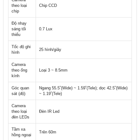
theo loại
Chip CCD
chip
Độ nhạy
sáng tối
0.7 Lux
thiểu
Tốc độ ghi
25 hình/giây
hình
Camera
theo ống
Loại 3 ~ 8.5mm
kính
Góc quan
Ngang 55.5˚(Wide) ~ 1.59˚(Tele); dọc 42.5˚(Wide)
sát (độ)
~ 1.19˚(Tele)
Camera
theo loại
Đèn IR Led
đèn LEDs
Tầm xa
Trên 60m
hồng ngoại