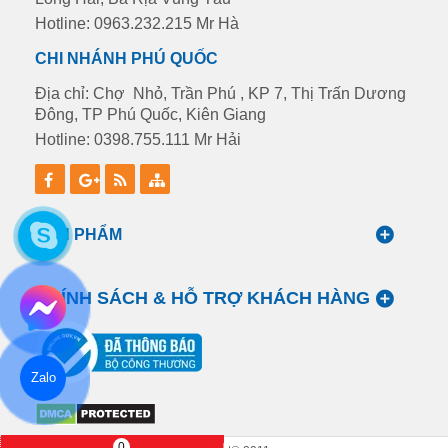
Hotline: 0963.232.215 Mr Hà
CHI NHÁNH PHÚ QUỐC
Địa chỉ: Chợ Nhỏ, Trần Phú , KP 7, Thị Trấn Dương
Đông, TP Phú Quốc, Kiên Giang
Hotline: 0398.755.111 Mr Hải
SẢN PHẨM
CHÍNH SÁCH & HỖ TRỢ KHÁCH HÀNG
Zalo
0