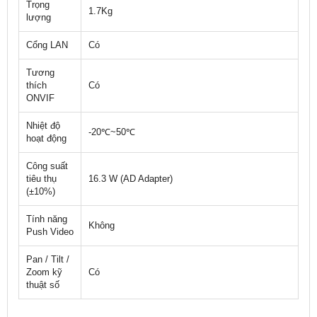
Trọng
1.7Kg
lượng
Cổng LAN
Có
Tương
thích
Có
ONVIF
Nhiệt độ
-20℃~50℃
hoạt động
Công suất
tiêu thụ
16.3 W (AD Adapter)
(±10%)
Tính năng
Không
Push Video
Pan / Tilt /
Zoom kỹ
Có
thuật số