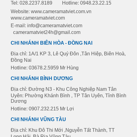
Tel: 028.2237.8189
Hotline: 0948.23.22.15
Website: www.cameramatviet.com.vn
www.cameramatviet.com
E-mail: info@cameramatviet.com
cameramatviet24h@gmail.com
CHI NHÁNH BIÊN HÒA - ĐỒNG NAI
Địa chỉ: 1A/1 KP 3, Lê Quý Đôn ,Tân Hiệp, Biên Hoà,
Đồng Nai
Hotline: 03678.2.5959 Mr Hùng
CHI NHÁNH BÌNH DƯƠNG
Địa chỉ: Đường N3 - Khu Công Nghiệp Nam Tân
Uyên: Phường Khánh Bình , TP Tân Uyên, Tỉnh Bình
Dương
Hotline: 0907.232.215 Mr Lợi
CHI NHÁNH VŨNG TÀU
Địa chỉ: Khu Đô Thi Mới ,Nguyễn Tất Thành, TT
Long Hải, Bà Rịa Vũng Tàu