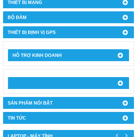
THIẾT BỊ MẠNG
BỘ ĐÀM
THIẾT BỊ ĐỊNH VỊ GPS
HỖ TRỢ KINH DOANH
SẢN PHẨM NỔI BẬT
TIN TỨC
‹
›
LAPTOP - MÁY TÍNH