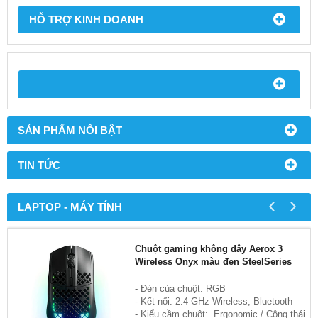
HỖ TRỢ KINH DOANH
SẢN PHẨM NỔI BẬT
TIN TỨC
‹
›
LAPTOP - MÁY TÍNH
Chuột gaming không dây Aerox 3
Wireless Onyx màu đen SteelSeries
- Đèn của chuột: RGB
- Kết nối: 2.4 GHz Wireless, Bluetooth
- Kiểu cầm chuột: Ergonomic / Công thái