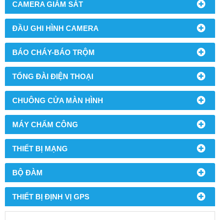
CAMERA GIÁM SÁT
ĐẦU GHI HÌNH CAMERA
BÁO CHÁY-BÁO TRỘM
TỔNG ĐÀI ĐIỆN THOẠI
CHUÔNG CỬA MÀN HÌNH
MÁY CHẤM CÔNG
THIẾT BỊ MẠNG
BỘ ĐÀM
THIẾT BỊ ĐỊNH VỊ GPS