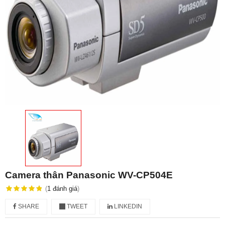
Camera thân Panasonic WV-CP504E
(
1
đánh giá
)
SHARE
TWEET
LINKEDIN