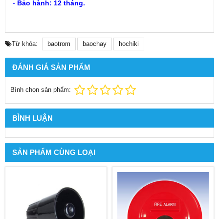
-
Bảo hành: 12 tháng.
Từ khóa:
baotrom
baochay
hochiki
ĐÁNH GIÁ SẢN PHẨM
Bình chọn sản phẩm:
BÌNH LUẬN
SẢN PHẨM CÙNG LOẠI