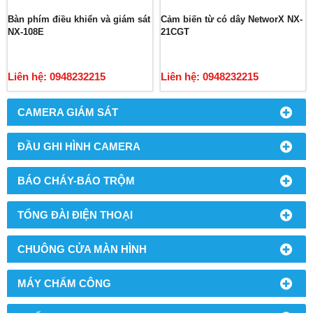
Bàn phím điều khiển và giám sát
Cảm biến từ có dây NetworX NX-
NX-108E
21CGT
Liên hệ: 0948232215
Liên hệ: 0948232215
CAMERA GIÁM SÁT
ĐẦU GHI HÌNH CAMERA
BÁO CHÁY-BÁO TRỘM
TỔNG ĐÀI ĐIỆN THOẠI
CHUÔNG CỬA MÀN HÌNH
MÁY CHẤM CÔNG