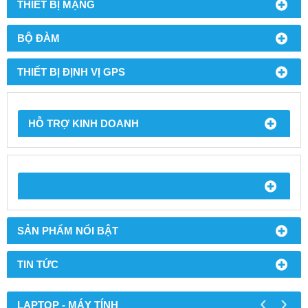
THIẾT BỊ MẠNG
BỘ ĐÀM
THIẾT BỊ ĐỊNH VỊ GPS
HỖ TRỢ KINH DOANH
SẢN PHẨM NỔI BẬT
TIN TỨC
‹
›
LAPTOP - MÁY TÍNH