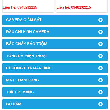
Liên hệ: 0948232215
Liên hệ: 0948232215
CAMERA GIÁM SÁT
ĐẦU GHI HÌNH CAMERA
BÁO CHÁY-BÁO TRỘM
TỔNG ĐÀI ĐIỆN THOẠI
CHUÔNG CỬA MÀN HÌNH
MÁY CHẤM CÔNG
THIẾT BỊ MẠNG
BỘ ĐÀM