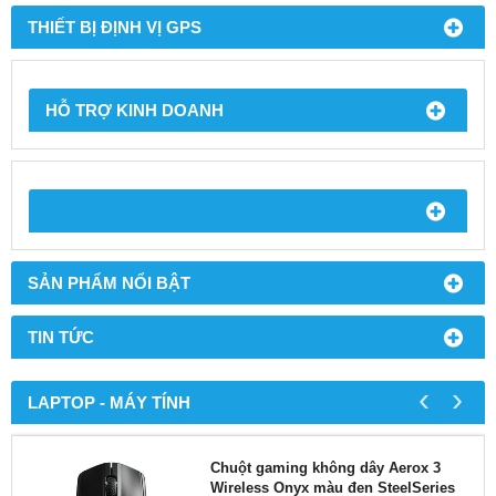
THIẾT BỊ ĐỊNH VỊ GPS
HỖ TRỢ KINH DOANH
SẢN PHẨM NỔI BẬT
TIN TỨC
‹
›
LAPTOP - MÁY TÍNH
Chuột gaming không dây Aerox 3
Wireless Onyx màu đen SteelSeries