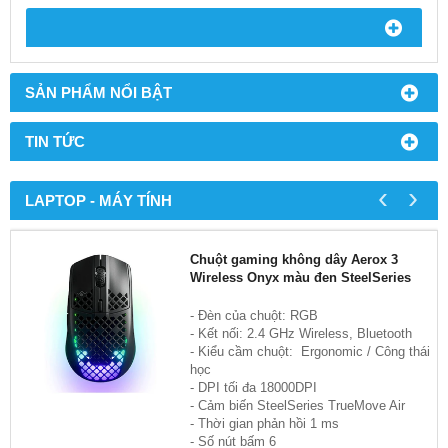
SẢN PHẨM NỔI BẬT
TIN TỨC
‹
›
LAPTOP - MÁY TÍNH
Chuột gaming không dây Aerox 3
Wireless Onyx màu đen SteelSeries
- Đèn của chuột: RGB
- Kết nối: 2.4 GHz Wireless, Bluetooth
- Kiểu cầm chuột: Ergonomic / Công thái
học
- DPI tối đa 18000DPI
- Cảm biến SteelSeries TrueMove Air
- Thời gian phản hồi 1 ms
- Số nút bấm 6