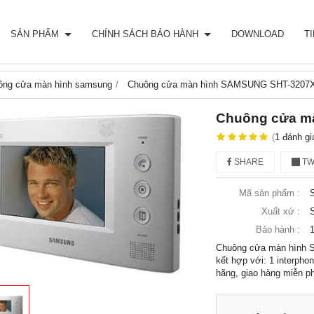
SẢN PHẨM
CHÍNH SÁCH BẢO HÀNH
DOWNLOAD
T
ông cửa màn hình samsung
Chuông cửa màn hình SAMSUNG SHT-3207
Chuông cửa m
(
1
đánh gi
SHARE
TW
Mã sản phẩm :
Xuất xứ :
Bảo hành :
1
Chuông cửa màn hình 
kết hợp với: 1 interphon
hãng, giao hàng miễn ph