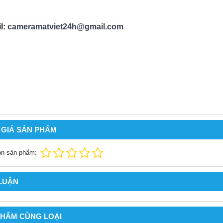
l:
cameramatviet24h@gmail.com
 GIÁ SẢN PHẨM
ọn sản phẩm:
 LUẬN
PHẨM CÙNG LOẠI