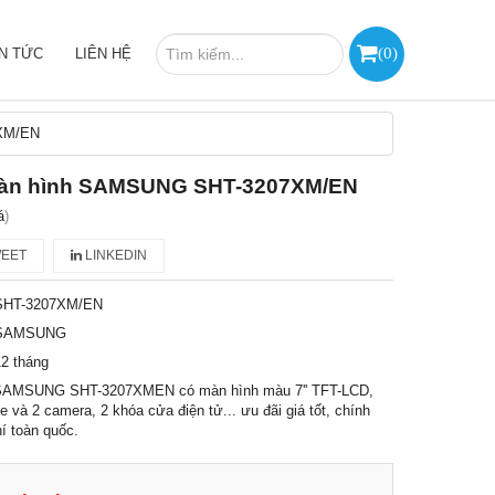
(
0
)
IN TỨC
LIÊN HỆ
XM/EN
àn hình SAMSUNG SHT-3207XM/EN
á
)
EET
LINKEDIN
SHT-3207XM/EN
SAMSUNG
2 tháng
SAMSUNG SHT-3207XMEN có màn hình màu 7'' TFT-LCD,
e và 2 camera, 2 khóa cửa điện tử... ưu đãi giá tốt, chính
í toàn quốc.