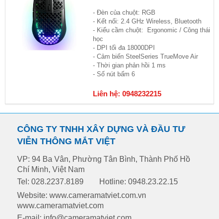
- Đèn của chuột: RGB
- Kết nối: 2.4 GHz Wireless, Bluetooth
- Kiểu cầm chuột: Ergonomic / Công thái
học
- DPI tối đa 18000DPI
- Cảm biến SteelSeries TrueMove Air
- Thời gian phản hồi 1 ms
- Số nút bấm 6
Liên hệ: 0948232215
CÔNG TY TNHH XÂY DỰNG VÀ ĐẦU TƯ
VIỄN THÔNG MẮT VIỆT
VP: 94 Ba Vân, Phường Tân Bình, Thành Phố Hồ
Chí Minh, Việt Nam
Tel: 028.2237.8189
Hotline: 0948.23.22.15
Website: www.cameramatviet.com.vn
www.cameramatviet.com
E-mail: info@cameramatviet.com