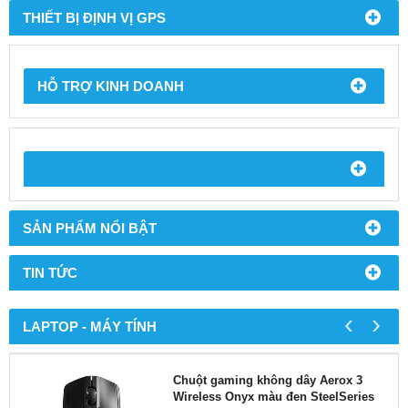
THIẾT BỊ ĐỊNH VỊ GPS
HỖ TRỢ KINH DOANH
SẢN PHẨM NỔI BẬT
TIN TỨC
‹
›
LAPTOP - MÁY TÍNH
Chuột gaming không dây Aerox 3
Wireless Onyx màu đen SteelSeries