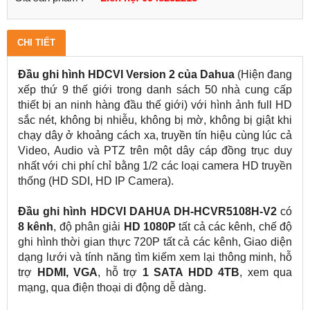
CHI TIẾT
Đầu ghi hình HDCVI Version 2 của Dahua
(Hiện đang
xếp thứ 9 thế giới trong danh sách 50 nhà cung cấp
thiết bị an ninh hàng đầu thế giới) với hình ảnh full HD
sắc nét, không bị nhiễu, không bị mờ, không bị giật khi
chạy dây ở khoảng cách xa, truyền tín hiệu cùng lúc cả
Video, Audio và PTZ trên một dây cáp đồng trục duy
nhất với chi phí chỉ bằng 1/2 các loại camera HD truyền
thống (HD SDI, HD IP Camera).
Đầu ghi hình HDCVI DAHUA DH-HCVR5108H-V2
có
8 kênh
, độ phân giải
HD 1080P
tất cả các kênh, chế độ
ghi hình thời gian thực 720P tất cả các kênh, Giao diện
dạng lưới và tính năng tìm kiếm xem lại thông minh, hỗ
trợ
HDMI, VGA
, hỗ trợ
1 SATA HDD 4TB
, xem qua
mạng, qua điện thoại di động dễ dàng.