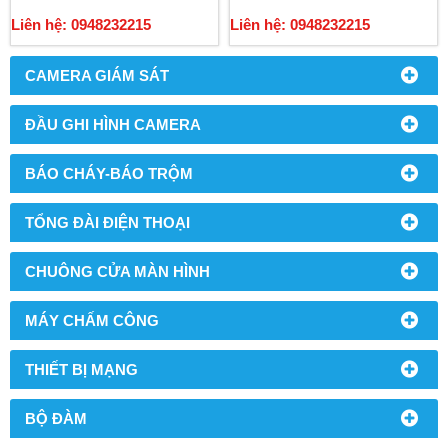
Liên hệ: 0948232215
Liên hệ: 0948232215
CAMERA GIÁM SÁT
ĐẦU GHI HÌNH CAMERA
BÁO CHÁY-BÁO TRỘM
TỔNG ĐÀI ĐIỆN THOẠI
CHUÔNG CỬA MÀN HÌNH
MÁY CHẤM CÔNG
THIẾT BỊ MẠNG
BỘ ĐÀM