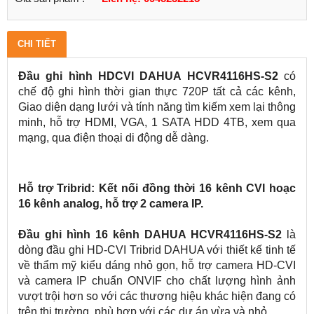
CHI TIẾT
Đầu ghi hình HDCVI DAHUA HCVR4116HS-S2
có
chế độ ghi hình thời gian thực 720P tất cả các kênh,
Giao diện dạng lưới và tính năng tìm kiếm xem lại thông
minh, hỗ trợ HDMI, VGA, 1 SATA HDD 4TB, xem qua
mạng, qua điện thoại di động dễ dàng.
Hỗ trợ Tribrid: Kết nối đồng thời 16 kênh CVI hoạc
16 kênh analog, hỗ trợ 2 camera IP.
Đầu ghi hình 16 kênh DAHUA HCVR4116HS-S2
là
dòng đầu ghi HD-CVI Tribrid DAHUA với thiết kế tinh tế
về thẩm mỹ kiểu dáng nhỏ gọn, hỗ trợ camera HD-CVI
và camera IP chuẩn ONVIF cho chất lượng hình ảnh
vượt trội hơn so với các thương hiệu khác hiện đang có
trên thị trường, phù hợp với các dự án vừa và nhỏ.