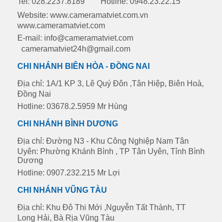
Tel: 028.2237.8189
Hotline: 0948.23.22.15
Website: www.cameramatviet.com.vn
www.cameramatviet.com
E-mail: info@cameramatviet.com
cameramatviet24h@gmail.com
CHI NHÁNH BIÊN HÒA - ĐỒNG NAI
Địa chỉ: 1A/1 KP 3, Lê Quý Đôn ,Tân Hiệp, Biên Hoà,
Đồng Nai
Hotline: 03678.2.5959 Mr Hùng
CHI NHÁNH BÌNH DƯƠNG
Địa chỉ: Đường N3 - Khu Công Nghiệp Nam Tân
Uyên: Phường Khánh Bình , TP Tân Uyên, Tỉnh Bình
Dương
Hotline: 0907.232.215 Mr Lợi
CHI NHÁNH VŨNG TÀU
Địa chỉ: Khu Đô Thi Mới ,Nguyễn Tất Thành, TT
Long Hải, Bà Rịa Vũng Tàu