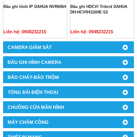
Đầu ghi hình IP DAHUA NVR6064
Đầu ghi HDCVI Tribrid DAHUA
DH-HCVR4116HE-S2
Liên hệ: 0948232215
Liên hệ: 0948232215
CAMERA GIÁM SÁT
ĐẦU GHI HÌNH CAMERA
BÁO CHÁY-BÁO TRỘM
TỔNG ĐÀI ĐIỆN THOẠI
CHUÔNG CỬA MÀN HÌNH
MÁY CHẤM CÔNG