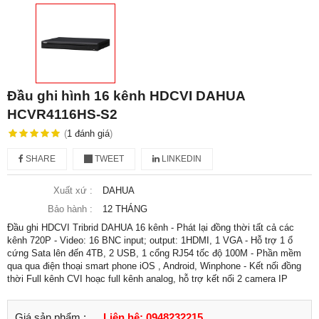
Đầu ghi hình 16 kênh HDCVI DAHUA
HCVR4116HS-S2
(
1
đánh giá
)
SHARE
TWEET
LINKEDIN
Xuất xứ :
DAHUA
Bảo hành :
12 THÁNG
Đầu ghi HDCVI Tribrid DAHUA 16 kênh - Phát lại đồng thời tất cả các
kênh 720P - Video: 16 BNC input; output: 1HDMI, 1 VGA - Hỗ trợ 1 ổ
cứng Sata lên đến 4TB, 2 USB, 1 cổng RJ54 tốc độ 100M - Phần mềm
qua qua điện thoại smart phone iOS , Android, Winphone - Kết nối đồng
thời Full kênh CVI hoạc full kênh analog, hỗ trợ kết nối 2 camera IP
Giá sản phẩm :
Liên hệ: 0948232215