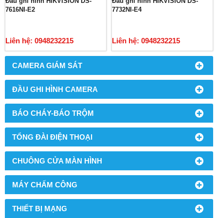
Đầu ghi hình HIKVISION DS-
Đầu ghi hình HIKVISION DS-
7616NI-E2
7732NI-E4
Liên hệ: 0948232215
Liên hệ: 0948232215
CAMERA GIÁM SÁT
ĐẦU GHI HÌNH CAMERA
BÁO CHÁY-BÁO TRỘM
TỔNG ĐÀI ĐIỆN THOẠI
CHUÔNG CỬA MÀN HÌNH
MÁY CHẤM CÔNG
THIẾT BỊ MẠNG