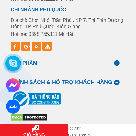
CHI NHÁNH PHÚ QUỐC
Địa chỉ: Chợ Nhỏ, Trần Phú , KP 7, Thị Trấn Dương
Đông, TP Phú Quốc, Kiên Giang
Hotline: 0398.755.111 Mr Hải
SẢN PHẨM
CHÍNH SÁCH & HỖ TRỢ KHÁCH HÀNG
Zalo
0
Copyright© 2011
0948.23.22.15 MR.HÙNG
HOTLINE: 0948.23.22.15
GIỎ HÀNG
Designed By
GianHangVN