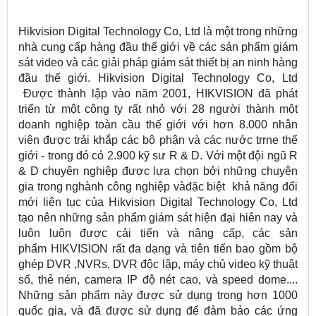
Hikvision Digital Technology Co, Ltd là một trong những
nhà cung cấp hàng đầu thế giới về các sản phẩm giám
sát video và các giải pháp giám sát thiết bị an ninh hàng
đầu thế giới. Hikvision Digital Technology Co, Ltd
Được thành lập vào năm 2001, HIKVISION đã phát
triển từ một công ty rất nhỏ với 28 người thành một
doanh nghiệp toàn cầu thế giới với hơn 8.000 nhân
viên được trải khắp các bộ phận và các nước trrne thế
giới - trong đó có 2.900 kỹ sư R & D. Với một đội ngũ R
& D chuyên nghiệp được lựa chọn bởi những chuyên
gia trong nghành công nghiệp vàđặc biệt khả năng đổi
mới liên tục của Hikvision Digital Technology Co, Ltd
tạo nên những sản phẩm giám sát hiện đại hiên nay và
luôn luôn được cải tiến và nâng cấp, các sản
phẩm HIKVISION rất đa dạng và tiên tiến bao gồm bộ
ghép DVR ,NVRs, DVR độc lập, máy chủ video kỹ thuật
số, thẻ nén, camera IP độ nét cao, và speed dome....
Những sản phẩm này được sử dụng trong hơn 1000
quốc gia, và đã được sử dụng để đảm bảo các ứng