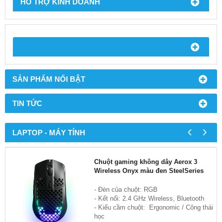
HỖ TRỢ KINH DOANH
SẢN PHẨM NỔI BẬT
TIN TỨC
‹
›
LAPTOP - MÁY TÍNH
Chuột gaming không dây Aerox 3
Wireless Onyx màu đen SteelSeries
- Đèn của chuột: RGB
- Kết nối: 2.4 GHz Wireless, Bluetooth
- Kiểu cầm chuột: Ergonomic / Công thái
học