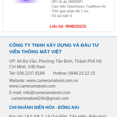
- DPI tối đa 18000DPI
- Cảm biến SteelSeries TrueMove Air
- Thời gian phản hồi 1 ms
- Số nút bấm 6
Liên hệ: 0948232215
CÔNG TY TNHH XÂY DỰNG VÀ ĐẦU TƯ
VIỄN THÔNG MẮT VIỆT
VP: 94 Ba Vân, Phường Tân Bình, Thành Phố Hồ
Chí Minh, Việt Nam
Tel: 028.2237.8189
Hotline: 0948.23.22.15
Website: www.cameramatviet.com.vn
www.cameramatviet.com
E-mail: info@cameramatviet.com
cameramatviet24h@gmail.com
CHI NHÁNH BIÊN HÒA - ĐỒNG NAI
Địa chỉ: 1A/1 KP 3, Lê Quý Đôn ,Tân Hiệp, Biên Hoà,