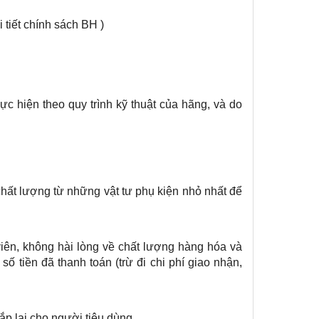
 tiết chính sách BH )
c hiện theo quy trình kỹ thuật của hãng, và do
chất lượng từ những vật tư phụ kiện nhỏ nhất để
iên, không hài lòng về chất lượng hàng hóa và
số tiền đã thanh toán (trừ đi chi phí giao nhận,
ắp lại cho người tiêu dùng .