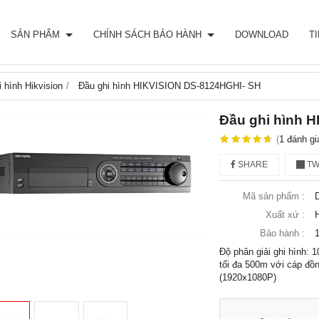
SẢN PHẨM
CHÍNH SÁCH BẢO HÀNH
DOWNLOAD
T
 hình Hikvision
Đầu ghi hình HIKVISION DS-8124HGHI- SH
Đầu ghi hình 
(
1
đánh gi
SHARE
TW
Mã sản phẩm :
Xuất xứ :
Bảo hành :
Độ phân giải ghi hình:
tối đa 500m với cáp đồn
(1920x1080P)