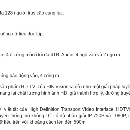
đa 128 người truy cập cùng lúc.
luồng dữ liệu độc lập.
rợ: 4 ổ cứng mỗi ổ tối đa 4TB. Audio: 4 ngõ vào và 2 ngõ ra
ổng báo động vào, 4 cổng ra.
sản phẩm HD-TVI của HIK Vision ra đời như một giải pháp tuyệ
ang lại chất lượng hình ảnh HD, giá thành hợp lý, đường truyề
 viết tắt của High Definition Transport Video Interface. HDTVI
ruyền thống, nó không chỉ có độ phân giải IP 720P và 1080P, m
ữ liệu trên với khoảng cách lên đến 500m