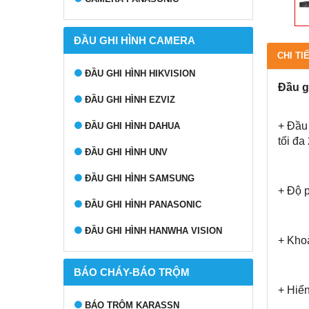
ĐẦU GHI HÌNH CAMERA
CHI TI
ĐẦU GHI HÌNH HIKVISION
Đầu g
ĐẦU GHI HÌNH EZVIZ
+ Đầu
ĐẦU GHI HÌNH DAHUA
tối đ
ĐẦU GHI HÌNH UNV
ĐẦU GHI HÌNH SAMSUNG
+ Độ p
ĐẦU GHI HÌNH PANASONIC
ĐẦU GHI HÌNH HANWHA VISION
+ Khoả
BÁO CHÁY-BÁO TRỘM
+ Hiể
BÁO TRỘM KARASSN