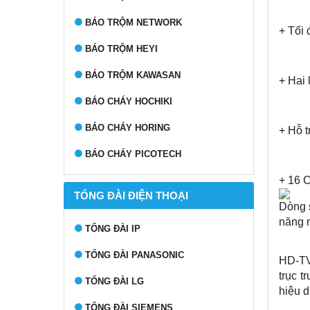
BÁO TRỘM NETWORK
+ Tối 
BÁO TRỘM HEYI
BÁO TRỘM KAWASAN
+ Hai 
BÁO CHÁY HOCHIKI
BÁO CHÁY HORING
+ Hỗ t
BÁO CHÁY PICOTECH
+ 16 C
TỔNG ĐÀI ĐIỆN THOẠI
Dòng 
năng m
TỔNG ĐÀI IP
TỔNG ĐÀI PANASONIC
HD-TVI
trục t
TỔNG ĐÀI LG
hiệu d
TỔNG ĐÀI SIEMENS