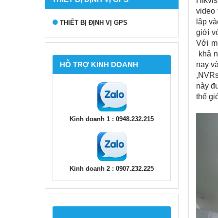
Hikvi
video 
lập và
THIẾT BỊ ĐỊNH VỊ GPS
giới v
Với m
khả nă
HỖ TRỢ KINH DOANH
nay v
,NVRs
này đ
thế gi
Kinh doanh 1 : 0948.232.215
Kinh doanh 2 : 0907.232.225