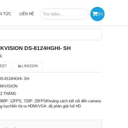
(
0
)
IN TỨC
LIÊN HỆ
HIKVISION DS-8124HGHI- SH
á
)
EET
LINKEDIN
DS-8124HGHI- SH
HIKVISION
12 THÁNG
 1080P: 12FPS, 720P: 25FPSKhoảng cách kết nối đến camera:
g trụcHiển thị ra HDMI/VGA: độ phân giải full HD