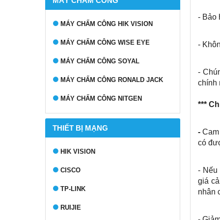
MÁY CHẤM CÔNG
- Bảo 
MÁY CHẤM CÔNG HIK VISION
MÁY CHẤM CÔNG WISE EYE
- Khô
MÁY CHẤM CÔNG SOYAL
- Chú
MÁY CHẤM CÔNG RONALD JACK
chính 
MÁY CHẤM CÔNG NITGEN
*** C
THIẾT BỊ MẠNG
-
Cam 
có đượ
HIK VISION
- Nếu
CISCO
giá cả
TP-LINK
nhân 
RUIJIE
- Giảm