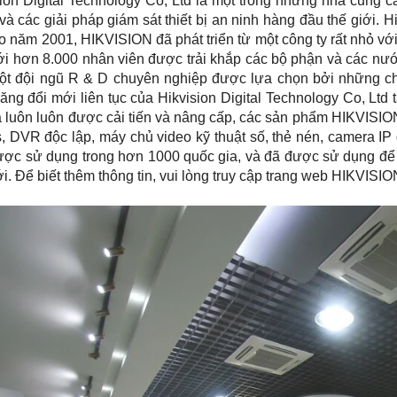
sion Digital Technology Co, Ltd là một trong những nhà cung 
và các giải pháp giám sát thiết bị an ninh hàng đầu thế giới. 
o năm 2001, HIKVISION đã phát triển từ một công ty rất nhỏ v
ới hơn 8.000 nhân viên được trải khắp các bộ phận và các nước 
ột đội ngũ R & D chuyên nghiệp được lựa chọn bởi những ch
ng đổi mới liên tục của Hikvision Digital Technology Co, Ltd
à luôn luôn được cải tiến và nâng cấp, các sản phẩm HIKVISIO
, DVR độc lập, máy chủ video kỹ thuật số, thẻ nén, camera IP
ược sử dụng trong hơn 1000 quốc gia, và đã được sử dụng để
ới. Để biết thêm thông tin, vui lòng truy cập trang web HIKVISI