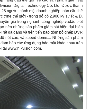
cấp hàng đầu thế giới về các sản phẩm giám sát
Hikvision Digital Technology Co, Ltd Được thành
ới 28 người thành một doanh nghiệp toàn cầu thế
trrne thế giới - trong đó có 2.900 kỹ sư R & D.
uyên gia trong nghành công nghiệp vàđặc biệt
 tạo nên những sản phẩm giám sát hiện đại hiên
N rất đa dạng và tiên tiến bao gồm bộ ghép DVR
 độ nét cao, và speed dome.... Những sản phẩm
 đảm bảo các ứng dụng bảo mật khác nhau trên
ON tại www.hikvision.com.