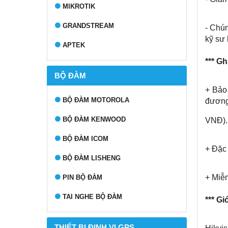
MIKROTIK
GRANDSTREAM
- Chún
kỹ sư 
APTEK
*** Gh
BỘ ĐÀM
+ Bảo 
BỘ ĐÀM MOTOROLA
đương
BỘ ĐÀM KENWOOD
VNĐ).
BỘ ĐÀM ICOM
+ Đặc 
BỘ ĐÀM LISHENG
+ Miễn
PIN BỘ ĐÀM
TAI NGHE BỘ ĐÀM
*** Gi
THIẾT BỊ ĐỊNH VỊ GPS