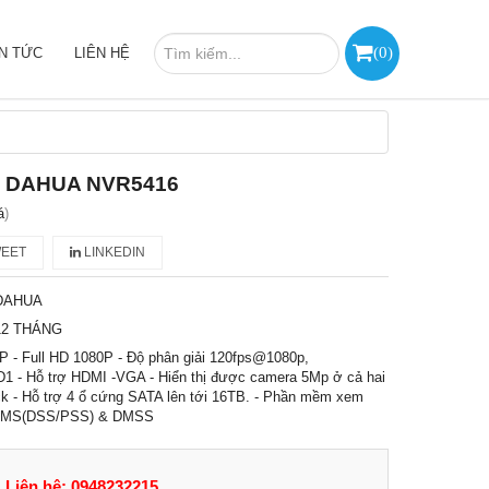
(
0
)
IN TỨC
LIÊN HỆ
IP DAHUA NVR5416
á
)
EET
LINKEDIN
DAHUA
12 THÁNG
IP - Full HD 1080P - Độ phân giải 120fps@1080p,
 - Hỗ trợ HDMI -VGA - Hiển thị được camera 5Mp ở cả hai
k - Hỗ trợ 4 ổ cứng SATA lên tới 16TB. - Phần mềm xem
r, CMS(DSS/PSS) & DMSS
Liên hệ: 0948232215