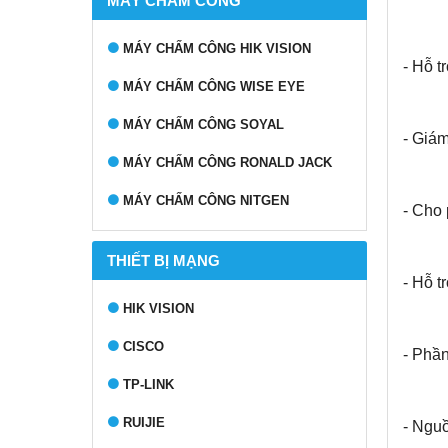
MÁY CHẤM CÔNG
MÁY CHẤM CÔNG HIK VISION
- Hỗ t
MÁY CHẤM CÔNG WISE EYE
MÁY CHẤM CÔNG SOYAL
- Giám
MÁY CHẤM CÔNG RONALD JACK
MÁY CHẤM CÔNG NITGEN
- Cho 
THIẾT BỊ MẠNG
- Hỗ t
HIK VISION
CISCO
- Phầ
TP-LINK
RUIJIE
- Ngu