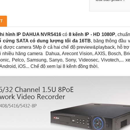
ẾT
hi hình IP DAHUA NVR5416
có
8 kênh IP - HD 1080P
, chuẩ
ổ cứng SATA có dung lượng tối đa 16TB
, băng thông đầu 
thị được camera 5Mp ở cả hai chế độ preview&playback, hỗ trợ
ối nhiều hãng camera Dahua, Arecont Vision, AXIS, Bosch, Br
onic, Pelco, Samsung, Sanyo, Sony, Videosec, Vivotech,...
ndroid, iOS... Chế độ xem lại 8 kênh đồng thời.