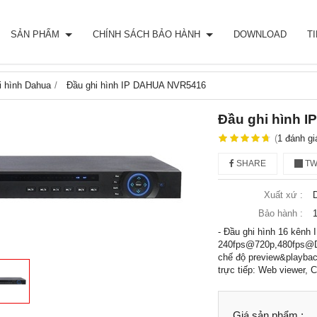
SẢN PHẨM
CHÍNH SÁCH BẢO HÀNH
DOWNLOAD
T
i hình Dahua
Đầu ghi hình IP DAHUA NVR5416
Đầu ghi hình 
(
1
đánh gi
SHARE
TW
Xuất xứ :
Bảo hành :
- Đầu ghi hình 16 kênh 
240fps@720p,480fps@D1
chế độ preview&playbac
trực tiếp: Web viewe
Giá sản phẩm :