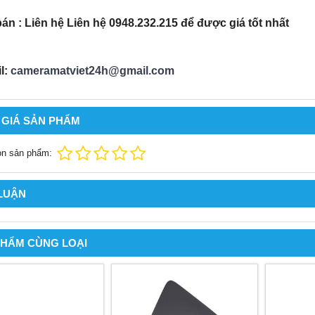
bán : Liên hệ Liên hệ 0948.232.215 để được giá tốt nhất
l:
cameramatviet24h@gmail.com
 GIÁ SẢN PHẨM
ọn sản phẩm:
 LUẬN
PHẨM CÙNG LOẠI