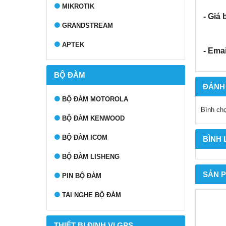
MIKROTIK
- Giá 
GRANDSTREAM
APTEK
- Emai
BỘ ĐÀM
ĐÁNH
BỘ ĐÀM MOTOROLA
Bình ch
BỘ ĐÀM KENWOOD
BỘ ĐÀM ICOM
BÌNH
BỘ ĐÀM LISHENG
SẢN 
PIN BỘ ĐÀM
TAI NGHE BỘ ĐÀM
THIẾT BỊ ĐỊNH VỊ GPS