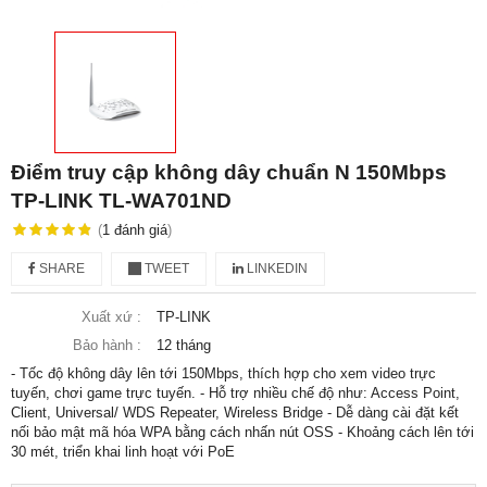
Điểm truy cập không dây chuẩn N 150Mbps
TP-LINK TL-WA701ND
(
1
đánh giá
)
SHARE
TWEET
LINKEDIN
Xuất xứ :
TP-LINK
Bảo hành :
12 tháng
- Tốc độ không dây lên tới 150Mbps, thích hợp cho xem video trực
tuyến, chơi game trực tuyến. - Hỗ trợ nhiều chế độ như: Access Point,
Client, Universal/ WDS Repeater, Wireless Bridge - Dễ dàng cài đặt kết
nối bảo mật mã hóa WPA bằng cách nhấn nút OSS - Khoảng cách lên tới
30 mét, triển khai linh hoạt với PoE