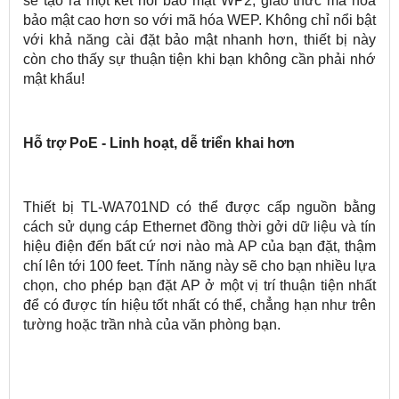
sẽ tạo ra một kết nối bảo mật WP2, giao thức mã hóa
bảo mật cao hơn so với mã hóa WEP. Không chỉ nổi bật
với khả năng cài đặt bảo mật nhanh hơn, thiết bị này
còn cho thấy sự thuận tiện khi bạn không cần phải nhớ
mật khẩu!
Hỗ trợ PoE - Linh hoạt, dễ triển khai hơn
Thiết bị TL-WA701ND có thể được cấp nguồn bằng
cách sử dụng cáp Ethernet đồng thời gởi dữ liệu và tín
hiệu điện đến bất cứ nơi nào mà AP của bạn đặt, thậm
chí lên tới 100 feet. Tính năng này sẽ cho bạn nhiều lựa
chọn, cho phép bạn đặt AP ở một vị trí thuận tiện nhất
để có được tín hiệu tốt nhất có thể, chẳng hạn như trên
tường hoặc trần nhà của văn phòng bạn.