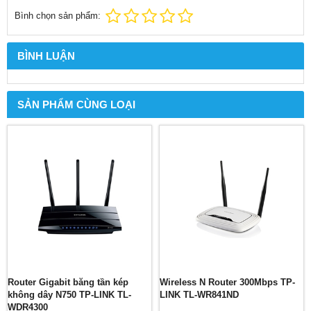
Bình chọn sản phẩm:
BÌNH LUẬN
SẢN PHẨM CÙNG LOẠI
Router Gigabit băng tần kép
Wireless N Router 300Mbps TP-
không dây N750 TP-LINK TL-
LINK TL-WR841ND
WDR4300