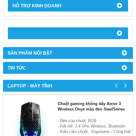
HỖ TRỢ KINH DOANH
SẢN PHẨM NỔI BẬT
TIN TỨC
‹
›
LAPTOP - MÁY TÍNH
Chuột gaming không dây Aerox 3
Wireless Onyx màu đen SteelSeries
- Đèn của chuột: RGB
- Kết nối: 2.4 GHz Wireless, Bluetooth
- Kiểu cầm chuột: Ergonomic / Công thái