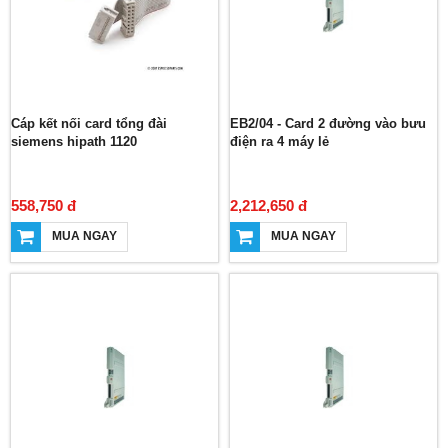
Cáp kết nối card tổng đài
EB2/04 - Card 2 đường vào bưu
siemens hipath 1120
điện ra 4 máy lẻ
558,750 đ
2,212,650 đ
MUA NGAY
MUA NGAY