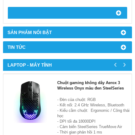
SẢN PHẨM NỔI BẬT
TIN TỨC
‹
›
LAPTOP - MÁY TÍNH
Chuột gaming không dây Aerox 3
Wireless Onyx màu đen SteelSeries
- Đèn của chuột: RGB
- Kết nối: 2.4 GHz Wireless, Bluetooth
- Kiểu cầm chuột: Ergonomic / Công thái
học
- DPI tối đa 18000DPI
- Cảm biến SteelSeries TrueMove Air
- Thời gian phản hồi 1 ms