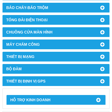
BÁO CHÁY-BÁO TRỘM
TỔNG ĐÀI ĐIỆN THOẠI
CHUÔNG CỬA MÀN HÌNH
MÁY CHẤM CÔNG
THIẾT BỊ MẠNG
BỘ ĐÀM
THIẾT BỊ ĐỊNH VỊ GPS
HỖ TRỢ KINH DOANH