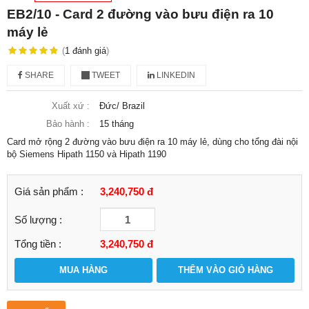
EB2/10 - Card 2 đường vào bưu điện ra 10
máy lẻ
(
1
đánh giá
)
SHARE
TWEET
LINKEDIN
Xuất xứ :
Đức/ Brazil
Bảo hành :
15 tháng
Card mở rộng 2 đường vào bưu điện ra 10 máy lẻ, dùng cho tổng đài nội
bộ Siemens Hipath 1150 và Hipath 1190
Giá sản phẩm :
3,240,750 đ
Số lượng :
Tổng tiền :
3,240,750
đ
MUA HÀNG
THÊM VÀO GIỎ HÀNG