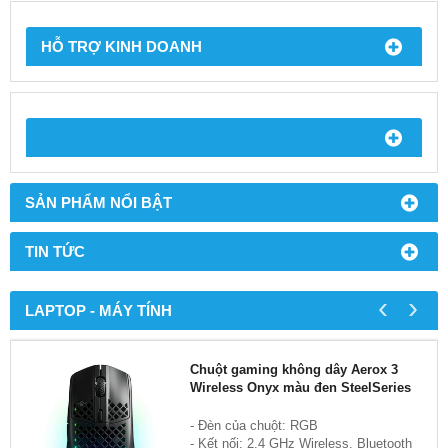
HỖ TRỢ KINH DOANH
SẢN PHẨM NỔI BẬT
TIN TỨC
‹
›
LAPTOP - MÁY TÍNH
Chuột gaming không dây Aerox 3
Wireless Onyx màu đen SteelSeries
- Đèn của chuột: RGB
- Kết nối: 2.4 GHz Wireless, Bluetooth