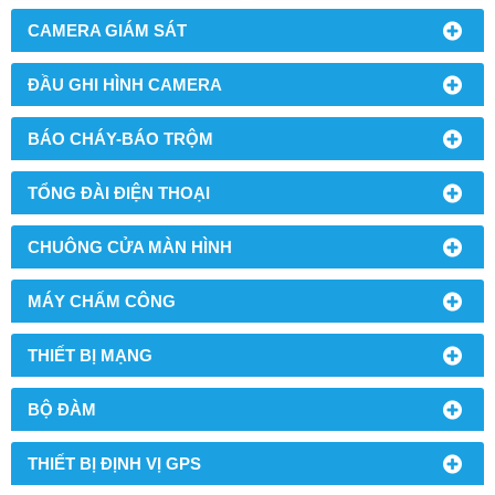
CAMERA GIÁM SÁT
ĐẦU GHI HÌNH CAMERA
BÁO CHÁY-BÁO TRỘM
TỔNG ĐÀI ĐIỆN THOẠI
CHUÔNG CỬA MÀN HÌNH
MÁY CHẤM CÔNG
THIẾT BỊ MẠNG
BỘ ĐÀM
THIẾT BỊ ĐỊNH VỊ GPS