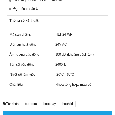
Dễ dàng chuyển đổi âm cảnh báo.
Đạt tiêu chuẩn UL
Thông số kỹ thuật:
Mã sản phẩm:
HEH24-WR
Điện áp hoạt động:
24V AC
Âm lượng báo động:
100 dB (khoảng cách 1m)
Tần số báo động:
2400Hz
Nhiệt độ làm việc:
-20°C - 60°C
Chất liệu:
Nhựa tổng hợp, màu đỏ
Từ khóa:
baotrom
baochay
hochiki