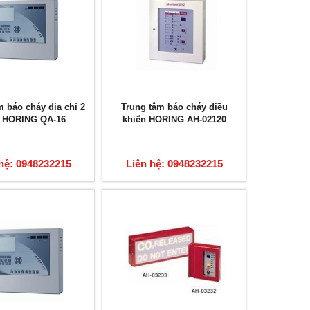
m báo cháy địa chỉ 2
Trung tâm báo cháy điều
p HORING QA-16
khiển HORING AH-02120
hệ: 0948232215
Liên hệ: 0948232215