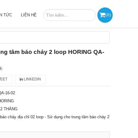
(
0
)
IN TỨC
LIÊN HỆ
rung tâm báo cháy 2 loop HORING QA-
á
)
EET
LINKEDIN
QA-16-02
HORING
12 THÁNG
m báo cháy địa chỉ 02 loop - Sử dụng cho trung tâm báo cháy 2