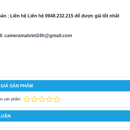
bán : Liên hệ Liên hệ 0948.232.215 để được giá tốt nhất
l:
cameramatviet24h@gmail.com
 GIÁ SẢN PHẨM
ọn sản phẩm:
 LUẬN