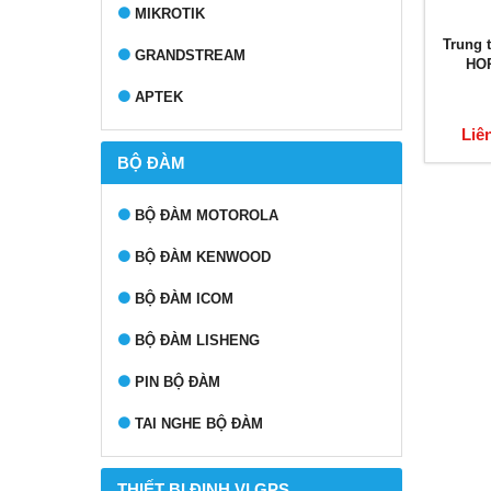
MIKROTIK
Trung 
GRANDSTREAM
HOR
APTEK
Liê
BỘ ĐÀM
BỘ ĐÀM MOTOROLA
BỘ ĐÀM KENWOOD
BỘ ĐÀM ICOM
BỘ ĐÀM LISHENG
PIN BỘ ĐÀM
TAI NGHE BỘ ĐÀM
THIẾT BỊ ĐỊNH VỊ GPS