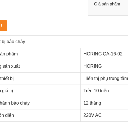
Giá sản phẩm :
ẾT
t bị báo cháy
sản phẩm
HORING QA-16-02
 sản xuất
HORING
thiết bị
Hiển thị phụ trung tâ
giá trị
Trên 10 triệu
hành báo cháy
12 tháng
n điện
220V AC