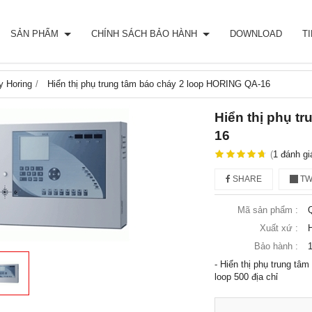
SẢN PHẨM
CHÍNH SÁCH BẢO HÀNH
DOWNLOAD
T
y Horing
Hiển thị phụ trung tâm báo cháy 2 loop HORING QA-16
Hiển thị phụ t
16
(
1
đánh gi
SHARE
TW
Mã sản phẩm :
Xuất xứ :
Bảo hành :
- Hiển thị phụ trung tâ
loop 500 địa chỉ