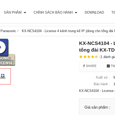
SẢN PHẨM
CHÍNH SÁCH BẢO HÀNH
DOWNLOAD
T
 Panasonic
KX-NCS4104 - License 4 kênh trung kế IP (dùng cho tổng đài
KX-NCS4104 - L
tổng đài KX-TD
(
1
đánh gi
SHARE
TW
Xuất xứ :
Bảo hành :
1
KX-NCS4104 - License 4
Giá sản phẩm :