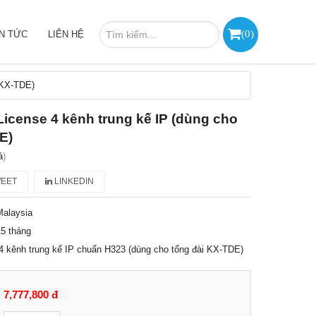
(
0
)
IN TỨC
LIÊN HỆ
 KX-TDE)
icense 4 kênh trung kế IP (dùng cho
E)
á
)
EET
LINKEDIN
Malaysia
5 tháng
 kênh trung kế IP chuẩn H323 (dùng cho tổng đài KX-TDE)
7,777,800 đ