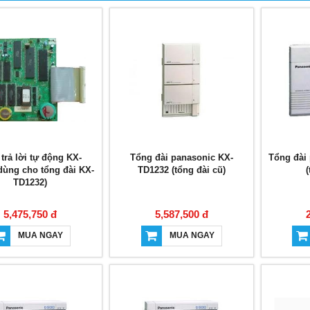
trả lời tự động KX-
Tổng đài panasonic KX-
Tổng đài
dùng cho tổng đài KX-
TD1232 (tổng đài cũ)
(
TD1232)
5,475,750 đ
5,587,500 đ
MUA NGAY
MUA NGAY