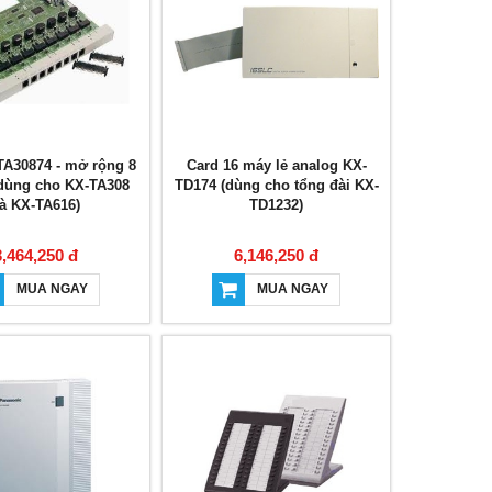
TA30874 - mở rộng 8
Card 16 máy lẻ analog KX-
(dùng cho KX-TA308
TD174 (dùng cho tổng đài KX-
à KX-TA616)
TD1232)
3,464,250 đ
6,146,250 đ
MUA NGAY
MUA NGAY