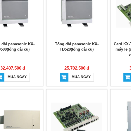
 đài panasonic KX-
Tổng đài panasonic KX-
Card KX-
500(tổng đài cũ)
TD520(tổng đài cũ)
máy lẻ 
v
32,407,500 đ
25,702,500 đ
MUA NGAY
MUA NGAY