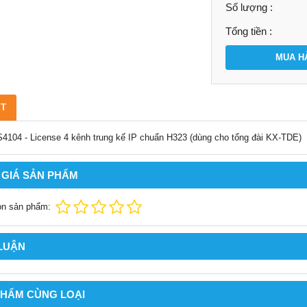
Số lượng :
Tổng tiền :
MUA H
ẾT
104 - License 4 kênh trung kế IP chuẩn H323 (dùng cho tổng đài KX-TDE)
 GIÁ SẢN PHẨM
ọn sản phẩm:
 LUẬN
PHẨM CÙNG LOẠI