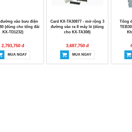
 đường vào bưu điện
Card KX-TA30877 - mở rộng 3
Tổng đ
0 (dùng cho tổng đài
đường vào ra 8 máy lẻ (dùng
TEB308
KX-TD1232)
cho KX-TA308)
Kh
2,793,750 đ
3,687,750 đ
MUA NGAY
MUA NGAY