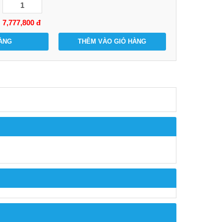
7,777,800
đ
ÀNG
THÊM VÀO GIỎ HÀNG