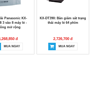
ài Panasonic KX-
KX-DT390: Bàn giám sát trạng
 3 vào 8 máy lẻ -
thái máy lẻ 64 phím
ông mở rộng
4,268,850 đ
2,726,700 đ
MUA NGAY
MUA NGAY