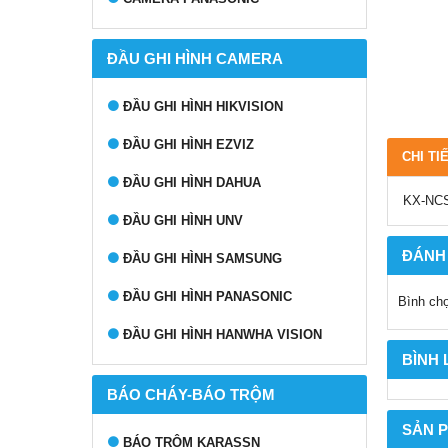
ĐẦU GHI HÌNH CAMERA
ĐẦU GHI HÌNH HIKVISION
ĐẦU GHI HÌNH EZVIZ
CHI TI
ĐẦU GHI HÌNH DAHUA
KX-NCS4
ĐẦU GHI HÌNH UNV
ĐÁNH
ĐẦU GHI HÌNH SAMSUNG
ĐẦU GHI HÌNH PANASONIC
Bình ch
ĐẦU GHI HÌNH HANWHA VISION
BÌNH
BÁO CHÁY-BÁO TRỘM
SẢN 
BÁO TRỘM KARASSN