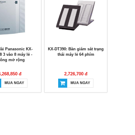
ài Panasonic KX-
KX-DT390: Bàn giám sát trạng
 3 vào 8 máy lẻ -
thái máy lẻ 64 phím
ông mở rộng
4,268,850 đ
2,726,700 đ
MUA NGAY
MUA NGAY