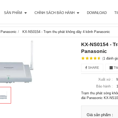
SẢN PHẨM
CHÍNH SÁCH BẢO HÀNH
DOWNLOAD
T
 Panasonic
KX-NS0154 - Trạm thu phát không dây 4 kênh Panasonic
KX-NS0154 - Tr
Panasonic
(
1
đánh gi
SHARE
TW
Xuất xứ :
Bảo hành :
1
Trạm thu phát sóng kh
đài Panasonic KX-NS100
Giá sản phẩm :