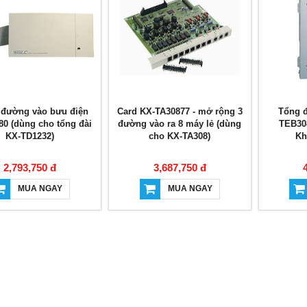
 đường vào bưu điện
Card KX-TA30877 - mở rộng 3
Tổng đ
0 (dùng cho tổng đài
đường vào ra 8 máy lẻ (dùng
TEB308
KX-TD1232)
cho KX-TA308)
Kh
2,793,750 đ
3,687,750 đ
MUA NGAY
MUA NGAY