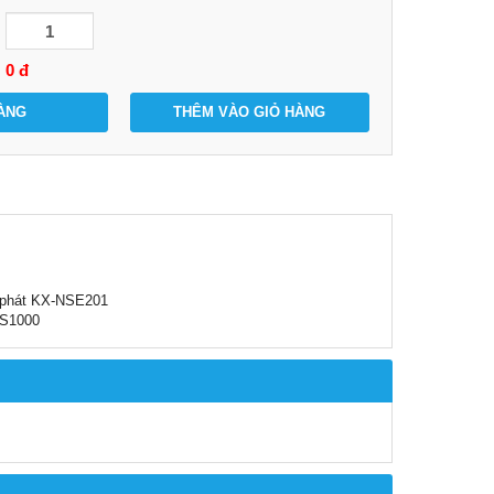
0
đ
ÀNG
THÊM VÀO GIỎ HÀNG
u phát KX-NSE201
NS1000