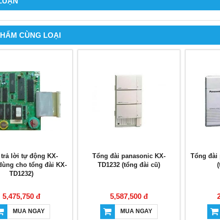
 LUẬN
PHẨM CÙNG LOẠI
trả lời tự động KX-
Tổng đài panasonic KX-
Tổng đài
dùng cho tổng đài KX-
TD1232 (tổng đài cũ)
(
TD1232)
5,475,750 đ
5,587,500 đ
MUA NGAY
MUA NGAY