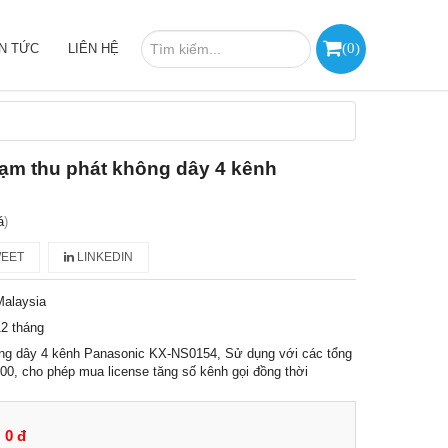
(
0
)
IN TỨC
LIÊN HỆ
ạm thu phát không dây 4 kênh
á
)
EET
LINKEDIN
Malaysia
2 tháng
ông dây 4 kênh Panasonic KX-NS0154, Sử dụng với các tổng
0, cho phép mua license tăng số kênh gọi đồng thời
0 đ