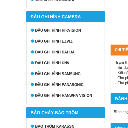
ĐẦU GHI HÌNH CAMERA
ĐẦU GHI HÌNH HIKVISION
ĐẦU GHI HÌNH EZVIZ
CHI TI
ĐẦU GHI HÌNH DAHUA
Trạm t
ĐẦU GHI HÌNH UNV
- Sử dụ
- Kết n
ĐẦU GHI HÌNH SAMSUNG
- Cho p
- Cho p
ĐẦU GHI HÌNH PANASONIC
ĐẦU GHI HÌNH HANWHA VISION
ĐÁNH
Bình ch
BÁO CHÁY-BÁO TRỘM
BÁO TRỘM KARASSN