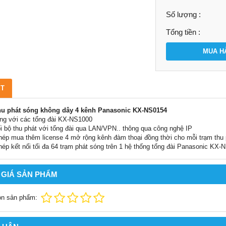
Số lượng :
Tổng tiền :
MUA H
ẾT
hu phát sóng không dây 4 kênh Panasonic KX-NS0154
ng với các tổng đài KX-NS1000
ối bộ thu phát với tổng đài qua LAN/VPN.. thông qua công nghệ IP
hép mua thêm license 4 mở rộng kênh đàm thoại đồng thời cho mỗi trạm th
hép kết nối tối đa 64 trạm phát sóng trên 1 hệ thống tổng đài Panasonic KX-
 GIÁ SẢN PHẨM
ọn sản phẩm: