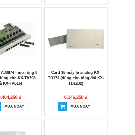
TA30874 - mở rộng 8
Card 16 máy lẻ analog KX-
(dùng cho KX-TA308
TD174 (dùng cho tổng đài KX-
à KX-TA616)
TD1232)
3,464,250 đ
6,146,250 đ
MUA NGAY
MUA NGAY