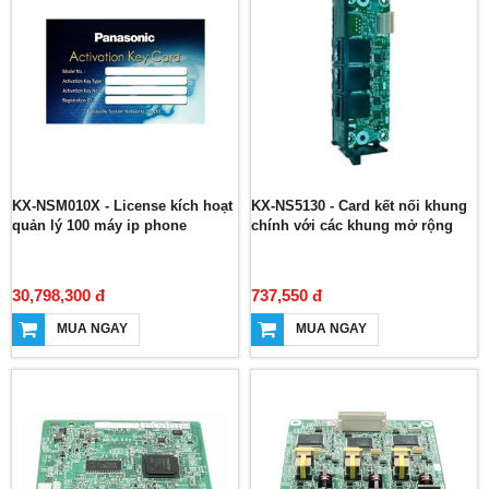
KX-NSM010X - License kích hoạt
KX-NS5130 - Card kết nối khung
quản lý 100 máy ip phone
chính với các khung mở rộng
30,798,300 đ
737,550 đ
MUA NGAY
MUA NGAY