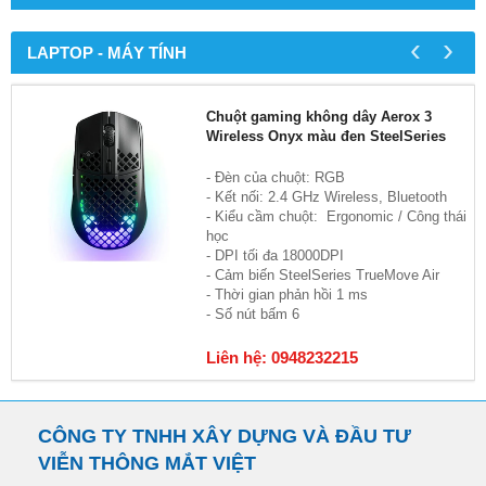
‹
›
LAPTOP - MÁY TÍNH
Chuột gaming không dây Aerox 3
Wireless Onyx màu đen SteelSeries
- Đèn của chuột: RGB
- Kết nối: 2.4 GHz Wireless, Bluetooth
- Kiểu cầm chuột: Ergonomic / Công thái
học
- DPI tối đa 18000DPI
- Cảm biến SteelSeries TrueMove Air
- Thời gian phản hồi 1 ms
- Số nút bấm 6
Liên hệ: 0948232215
CÔNG TY TNHH XÂY DỰNG VÀ ĐẦU TƯ
VIỄN THÔNG MẮT VIỆT