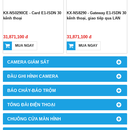
KX-NS0290CE - Card E1-ISDN 30
KX-NS8290 - Gateway E1-ISDN 30
kênh thoại
kênh thoại, giao tiếp qua LAN
31,871,100 đ
31,871,100 đ
MUA NGAY
MUA NGAY
CAMERA GIÁM SÁT
ĐẦU GHI HÌNH CAMERA
BÁO CHÁY-BÁO TRỘM
TỔNG ĐÀI ĐIỆN THOẠI
CHUÔNG CỬA MÀN HÌNH