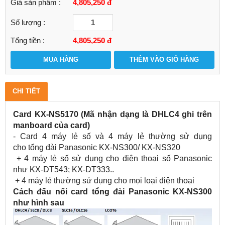
Giá sản phẩm :
4,805,250 đ
Số lượng :
Tổng tiền :
4,805,250
đ
MUA HÀNG
THÊM VÀO GIỎ HÀNG
CHI TIẾT
Card KX-NS5170 (Mã nhận dạng là DHLC4 ghi trên
manboard của card)
- Card 4 máy lẻ số và 4 máy lẻ thường sử dụng
cho tổng đài Panasonic KX-NS300/ KX-NS320
+ 4 máy lẻ số sử dụng cho điện thoại số Panasonic
như KX-DT543; KX-DT333..
+ 4 máy lẻ thường sử dụng cho mọi loại điện thoại
Cách đấu nối card tổng đài Panasonic KX-NS300
như hình sau