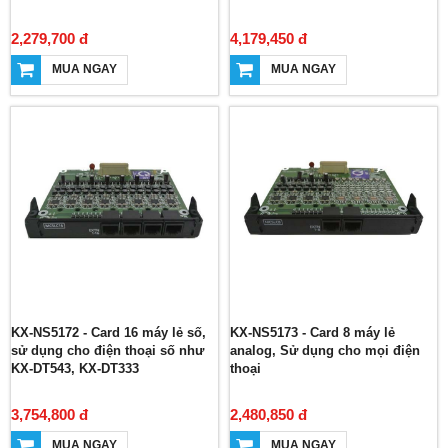
2,279,700 đ
4,179,450 đ
MUA NGAY
MUA NGAY
KX-NS5172 - Card 16 máy lẻ số,
KX-NS5173 - Card 8 máy lẻ
sử dụng cho điện thoại số như
analog, Sử dụng cho mọi điện
KX-DT543, KX-DT333
thoại
3,754,800 đ
2,480,850 đ
MUA NGAY
MUA NGAY