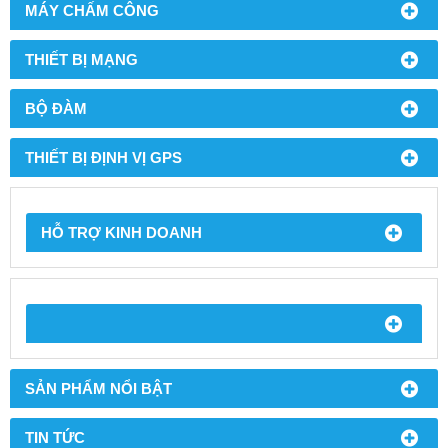
MÁY CHẤM CÔNG
THIẾT BỊ MẠNG
BỘ ĐÀM
THIẾT BỊ ĐỊNH VỊ GPS
HỖ TRỢ KINH DOANH
SẢN PHẨM NỔI BẬT
TIN TỨC