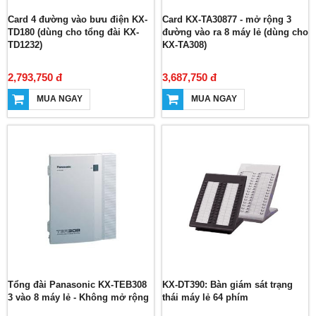
Card 4 đường vào bưu điện KX-
Card KX-TA30877 - mở rộng 3
TD180 (dùng cho tổng đài KX-
đường vào ra 8 máy lẻ (dùng cho
TD1232)
KX-TA308)
2,793,750 đ
3,687,750 đ
MUA NGAY
MUA NGAY
Tổng đài Panasonic KX-TEB308
KX-DT390: Bàn giám sát trạng
3 vào 8 máy lẻ - Không mở rộng
thái máy lẻ 64 phím