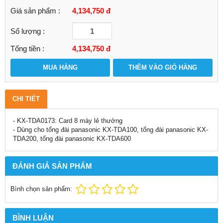
Giá sản phẩm :
4,134,750 đ
Số lượng :
Tổng tiền :
4,134,750
đ
MUA HÀNG
THÊM VÀO GIỎ HÀNG
CHI TIẾT
- KX-TDA0173: Card 8 máy lẻ thường
- Dùng cho tổng đài panasonic KX-TDA100, tổng đài panasonic KX-
TDA200, tổng đài panasonic KX-TDA600
ĐÁNH GIÁ SẢN PHẨM
Bình chọn sản phẩm:
BÌNH LUẬN