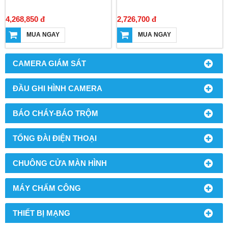
4,268,850 đ
2,726,700 đ
MUA NGAY
MUA NGAY
CAMERA GIÁM SÁT
ĐẦU GHI HÌNH CAMERA
BÁO CHÁY-BÁO TRỘM
TỔNG ĐÀI ĐIỆN THOẠI
CHUÔNG CỬA MÀN HÌNH
MÁY CHẤM CÔNG
THIẾT BỊ MẠNG