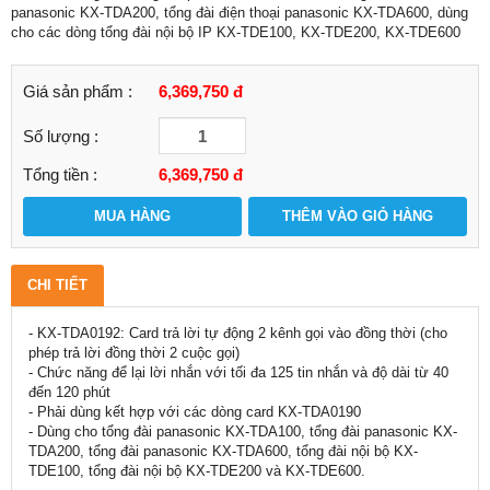
panasonic KX-TDA200, tổng đài điện thoại panasonic KX-TDA600, dùng
cho các dòng tổng đài nội bộ IP KX-TDE100, KX-TDE200, KX-TDE600
Giá sản phẩm :
6,369,750 đ
Số lượng :
Tổng tiền :
6,369,750
đ
MUA HÀNG
THÊM VÀO GIỎ HÀNG
CHI TIẾT
- KX-TDA0192: Card trả lời tự động 2 kênh gọi vào đồng thời (cho
phép trả lời đồng thời 2 cuộc gọi)
- Chức năng để lại lời nhắn với tối đa 125 tin nhắn và độ dài từ 40
đến 120 phút
- Phải dùng kết hợp với các dòng card KX-TDA0190
- Dùng cho tổng đài panasonic KX-TDA100, tổng đài panasonic KX-
TDA200, tổng đài panasonic KX-TDA600, tổng đài nội bộ KX-
TDE100, tổng đài nội bộ KX-TDE200 và KX-TDE600.