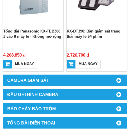
Tổng đài Panasonic KX-TEB308
KX-DT390: Bàn giám sát trạng
3 vào 8 máy lẻ - Không mở rộng
thái máy lẻ 64 phím
4,268,850 đ
2,726,700 đ
MUA NGAY
MUA NGAY
CAMERA GIÁM SÁT
ĐẦU GHI HÌNH CAMERA
BÁO CHÁY-BÁO TRỘM
TỔNG ĐÀI ĐIỆN THOẠI