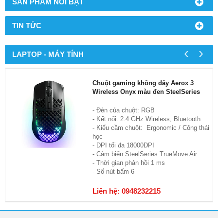
SẢN PHẨM NỔI BẬT
TIN TỨC
‹
›
LAPTOP - MÁY TÍNH
Chuột gaming không dây Aerox 3
Wireless Onyx màu đen SteelSeries
- Đèn của chuột: RGB
- Kết nối: 2.4 GHz Wireless, Bluetooth
- Kiểu cầm chuột: Ergonomic / Công thái
học
- DPI tối đa 18000DPI
- Cảm biến SteelSeries TrueMove Air
- Thời gian phản hồi 1 ms
- Số nút bấm 6
Liên hệ: 0948232215