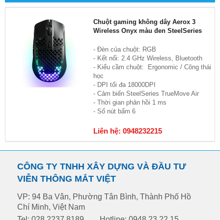
Chuột gaming không dây Aerox 3
Wireless Onyx màu đen SteelSeries
- Đèn của chuột: RGB
- Kết nối: 2.4 GHz Wireless, Bluetooth
- Kiểu cầm chuột: Ergonomic / Công thái
học
- DPI tối đa 18000DPI
- Cảm biến SteelSeries TrueMove Air
- Thời gian phản hồi 1 ms
- Số nút bấm 6
Liên hệ: 0948232215
CÔNG TY TNHH XÂY DỰNG VÀ ĐẦU TƯ
VIỄN THÔNG MẮT VIỆT
VP: 94 Ba Vân, Phường Tân Bình, Thành Phố Hồ
Chí Minh, Việt Nam
Tel: 028.2237.8189
Hotline: 0948.23.22.15