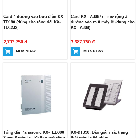
Card 4 đường vào bưu điện KX-
Card KX-TA30877 - mở rộng 3
TD180 (dùng cho tổng đài KX-
đường vào ra 8 máy lẻ (dùng cho
TD1232)
KX-TA308)
2,793,750 đ
3,687,750 đ
MUA NGAY
MUA NGAY
Tổng đài Panasonic KX-TEB308
KX-DT390: Bàn giám sát trạng
3 vào 8 máy lẻ - Không mở rộng
thái máy lẻ 64 phím