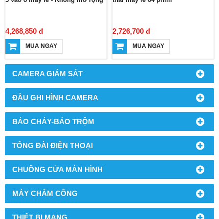
4,268,850 đ
2,726,700 đ
MUA NGAY
MUA NGAY
CAMERA GIÁM SÁT
ĐẦU GHI HÌNH CAMERA
BÁO CHÁY-BÁO TRỘM
TỔNG ĐÀI ĐIỆN THOẠI
CHUÔNG CỬA MÀN HÌNH
MÁY CHẤM CÔNG
THIẾT BỊ MẠNG